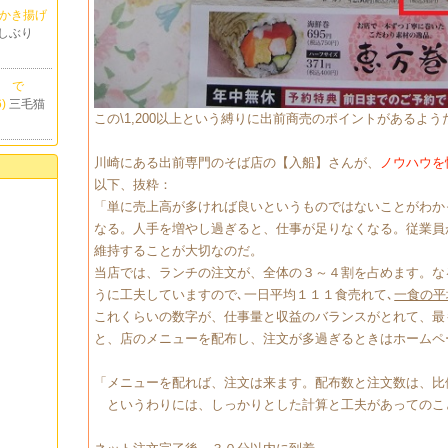
ビかき揚げ
しぶり
口店 で
)
三毛猫
この\1,200以上という縛りに出前商売のポイントがあるよう
川崎にある出前専門のそば店の【入船】さんが、
ノウハウを
以下、抜粋：
「単に売上高が多ければ良いというものではないことがわか
なる。人手を増やし過ぎると、仕事が足りなくなる。従業員
維持することが大切なのだ。
当店では、ランチの注文が、全体の３～４割を占めます。な
うに工夫していますので､一日平均１１１食売れて､
一食の平
これくらいの数字が、仕事量と収益のバランスがとれて、最
と、店のメニューを配布し、注文が多過ぎるときはホームペ
「メニューを配れば、注文は来ます。配布数と注文数は、比
というわりには、しっかりとした計算と工夫があってのこ