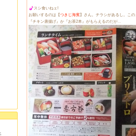
スシ食いねェ!
お願いするのは【
つきじ海賓
】さん。チラシがあるし。この
『チキン唐揚げ』か『お茶2本』がもらえるのだが...
土