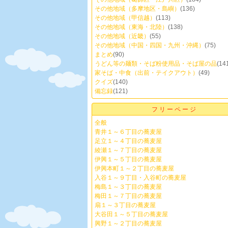
その他地域（多摩地区・島嶼）
(136)
その他地域（甲信越）
(113)
その他地域（東海・北陸）
(138)
その他地域（近畿）
(55)
その他地域（中国・四国・九州・沖縄）
(75)
まとめ
(90)
うどん等の麺類・そば粉使用品・そば屋の品
(14
家そば・中食（出前・テイクアウト）
(49)
クイズ
(140)
備忘録
(121)
フリーページ
全般
青井１～６丁目の蕎麦屋
足立１～４丁目の蕎麦屋
綾瀬１～７丁目の蕎麦屋
伊興１～５丁目の蕎麦屋
伊興本町１～２丁目の蕎麦屋
入谷１～９丁目・入谷町の蕎麦屋
梅島１～３丁目の蕎麦屋
梅田１～７丁目の蕎麦屋
扇１～３丁目の蕎麦屋
大谷田１～５丁目の蕎麦屋
興野１～２丁目の蕎麦屋