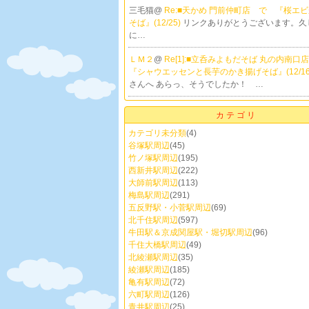
三毛猫@
Re:■天かめ 門前仲町店 で 『桜エ
そば』(12/25)
リンクありがとうございます。久
に…
ＬＭ２
@
Re[1]:■立呑みよもだそば 丸の内南
『シャウエッセンと長芋のかき揚げそば』(12/16
さんへ あらっ、そうでしたか！ …
カテゴリ
カテゴリ未分類
(4)
谷塚駅周辺
(45)
竹ノ塚駅周辺
(195)
西新井駅周辺
(222)
大師前駅周辺
(113)
梅島駅周辺
(291)
五反野駅・小菅駅周辺
(69)
北千住駅周辺
(597)
牛田駅＆京成関屋駅・堀切駅周辺
(96)
千住大橋駅周辺
(49)
北綾瀬駅周辺
(35)
綾瀬駅周辺
(185)
亀有駅周辺
(72)
六町駅周辺
(126)
青井駅周辺
(25)