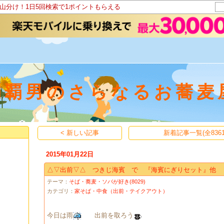
ト山分け！1日5回検索で1ポイントもらえる
制覇男のさらなるお蕎麦
< 新しい記事
新着記事一覧(全8361
2015年01月22日
△▽出前▽△ つきじ海賓 で 『海賓にぎりセット』他
テーマ：
そば・蕎麦・ソバが好き(8029)
カテゴリ：
家そば・中食（出前・テイクアウト）
今日は雨
出前を取ろう