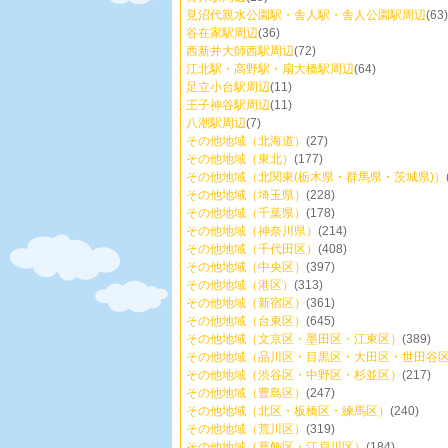
見沼代親水公園駅・舎人駅・舎人公園駅周辺
(63)
谷在家駅周辺
(36)
西新井大師西駅周辺
(72)
江北駅・高野駅・扇大橋駅周辺
(64)
足立小台駅周辺
(11)
王子神谷駅周辺
(11)
八潮駅周辺
(7)
その他地域（北海道）
(27)
その他地域（東北）
(177)
その他地域（北関東(栃木県・群馬県・茨城県)）
その他地域（埼玉県）
(228)
その他地域（千葉県）
(178)
その他地域（神奈川県）
(214)
その他地域（千代田区）
(408)
その他地域（中央区）
(397)
その他地域（港区）
(313)
その他地域（新宿区）
(361)
その他地域（台東区）
(645)
その他地域（文京区・墨田区・江東区）
(389)
その他地域（品川区・目黒区・大田区・世田谷
その他地域（渋谷区・中野区・杉並区）
(217)
その他地域（豊島区）
(247)
その他地域（北区・板橋区・練馬区）
(240)
その他地域（荒川区）
(319)
その他地域（葛飾区・江戸川区）
(184)