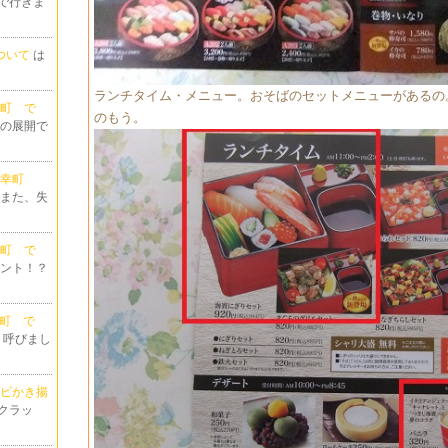
で行きま
ついて
は
ランチタイム・メニュー。おそばのセットメニューがあるの
内幸町 で
のもう。
りの展開で
＠内幸町
ゃまた、失
内幸町 で
ホント！？
内幸町 で
 呼びまし
エビかき揚
スクラッ