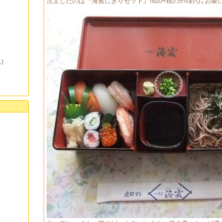
注文したのは『海賓にぎりセット』\920+税の5%割引｡お
1)