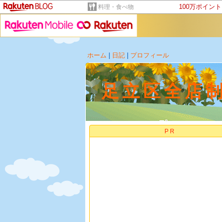
100万ポイン
料理・食べ物
ホーム
|
日記
|
プロフィール
足立区全店
PR