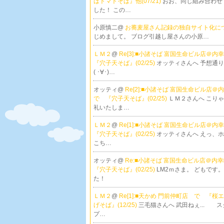
ばトマトそば』他(07/21)
おお、同じ組み合わせ
した！ この…
小原慎二@
お蕎麦屋さん記録の独自サイト化に
じめまして。 ブログ引越し屋さんの小原…
ＬＭ２
@
Re[3]:■小諸そば 富国生命ビル店＠
『穴子天そば』(02/25)
オッティさんへ 予想通
( ･∀･)…
オッティ@
Re[2]:■小諸そば 富国生命ビル店
で 『穴子天そば』(02/25)
ＬＭ２さんへ こり
礼いたしま…
ＬＭ２
@
Re[1]:■小諸そば 富国生命ビル店＠
『穴子天そば』(02/25)
オッティさんへ えっ、
こち…
オッティ@
Re:■小諸そば 富国生命ビル店＠
『穴子天そば』(02/25)
LM2ｍさま。 どもです。
た！
ＬＭ２
@
Re[1]:■天かめ 門前仲町店 で 『桜
げそば』(12/25)
三毛猫さんへ 武田ねぇ... 
プ…