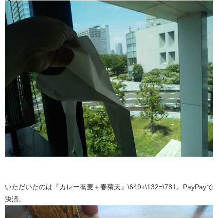
いただいたのは『カレー蕎麦＋春菊天』\649+\132=\781。PayPayで
決済。