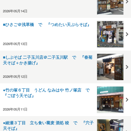
2026年05月14日
■ひさご＠浅草橋 で 『つめたい天ぷらそば』
2026年05月13日
■しぶそば 二子玉川店＠二子玉川駅 で 『春菊
天そば＋かき揚げ』
2026年05月12日
●竹の塚６丁目 うどん なみはや 竹ノ塚店 で
『ごぼう天そば』
2026年05月11日
●綾瀬３丁目 立ち食い蕎麦 酒処 稜 で 『穴子
天そば』