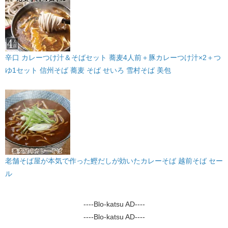
辛口 カレーつけ汁＆そばセット 蕎麦4人前＋豚カレーつけ汁×2＋つ
ゆ1セット 信州そば 蕎麦 そば せいろ 雪村そば 美包
老舗そば屋が本気で作った鰹だしが効いたカレーそば 越前そば セー
ル
----Blo-katsu AD----
----Blo-katsu AD----