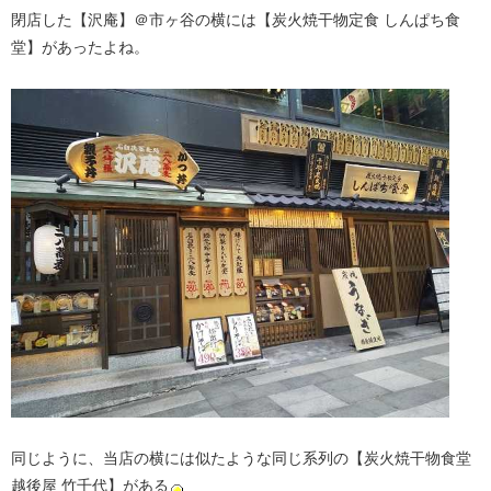
閉店した【沢庵】＠市ヶ谷の横には【炭火焼干物定食 しんぱち食
堂】があったよね。
同じように、当店の横には似たような同じ系列の【炭火焼干物食堂
越後屋 竹千代】がある