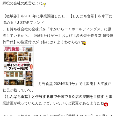
締役の会社の経営だよね
【嵯峨谷】を2015年に事業譲渡したし、【しんぱち食堂】を傘下に
収める「J-STARファンド
」も持ち株会社の全株式を「すかいらーくホールディングス」に譲
渡しているから、【極麵 たけぞー】および【炭火焼干物食堂 越後屋
竹千代】の位置付けが（私には）よくわからない
「月刊食堂 2024年6月号」で【沢庵】＆江波戸
社長が載っていて、
【しんぱち食堂】と併設する形で全国で５０店の展開を目指す
と事
業計画が載っていたんだけど、いろいろと変更があるようだね
そして、これまた ktさんからの情報で【極麵 たけぞー】は５月２２