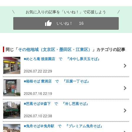
お気に入りの記事を「いいね！」で応援しよう
いいね！
16
同じ「
その他地域（文京区・墨田区・江東区）
」カテゴリの記事
■めとろ庵 後楽園店 で 『冷やし豚天玉そば』
2026.07.22 22:29
■箱根そば 豊洲店 で 『豆腐一丁そば』
2026.07.16 22:19
■芭蕉そば＠森下 で 『冷し芭蕉そば』
2026.07.10 22:38
■曳舟そば＠曳舟駅 で 『プレミアム曳舟そば』