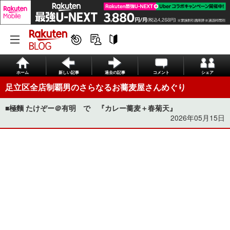
ホーム
新しい記事
過去の記事
コメント
シェア
足立区全店制覇男のさらなるお蕎麦屋さんめぐり
■極麵 たけぞー＠有明 で 『カレー蕎麦＋春菊天』
2026年05月15日