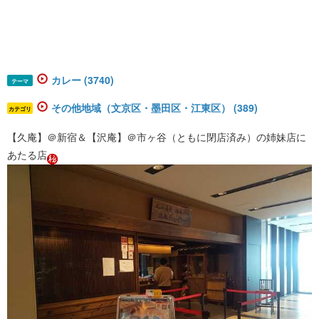
カレー (3740)
テーマ
その他地域（文京区・墨田区・江東区） (389)
カテゴリ
【久庵】＠新宿＆【沢庵】＠市ヶ谷（ともに閉店済み）の姉妹店に
あたる店