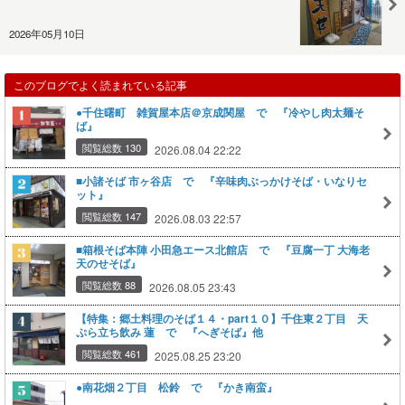
2026年05月10日
このブログでよく読まれている記事
●千住曙町 雑賀屋本店＠京成関屋 で 『冷やし肉太麺そ
ば』
閲覧総数 130
2026.08.04 22:22
■小諸そば 市ヶ谷店 で 『辛味肉ぶっかけそば・いなりセ
ット』
閲覧総数 147
2026.08.03 22:57
■箱根そば本陣 小田急エース北館店 で 『豆腐一丁 大海老
天のせそば』
閲覧総数 88
2026.08.05 23:43
【特集：郷土料理のそば１４・part１０】千住東２丁目 天
ぷら立ち飲み 蓮 で 『へぎそば』他
閲覧総数 461
2025.08.25 23:20
●南花畑２丁目 松鈴 で 『かき南蛮』