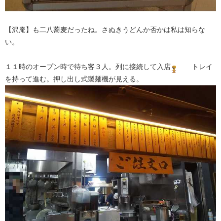
【沢庵】も二八蕎麦だったね。さぬきうどんか否かは私は知らな
い。
１１時のオープン時で待ち客３人。列に接続して入店
トレイ
を持って進む。押し出し式製麺機が見える。