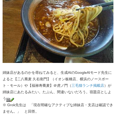
姉妹店があるのかを尋ねてみると、生成AIのGoogleAIモード先生に
よると【二八蕎麦 久右衛門】（イオン板橋店、横浜のノースポー
ト・モール）や【福禄寿蕎麦】＠虎ノ門（
三毛猫ランチ掲載店
）が
姉妹店にあたるみたい。たぶん、間違いないだろう。宿題店としよ
う
※ Grok先生は 「現在明確なアクティブな姉妹店・支店は確認でき
ません。」 と回答。