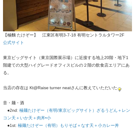
【極麵 たけぞー】 江東区有明3-7-18 有明セントラルタワー2F
公式サイト
東京ビッグサイト（東京国際展示場）に近接する地上20階・地下1
階建ての大型ハイグレードオフィスビルの２階の飲食店エリアにあ
る。
当店の存在は Kt@Raise turner neatさんに教えていただいた
音・麺・酒
●2nd:
極麺たけぞー（有明/東京ビッグサイト）ざるうどん＋レン
コン天＋いか天＋肉丼•小
●1st:
極麺たけぞー（有明）もりそば＋なす天＋小カレー丼