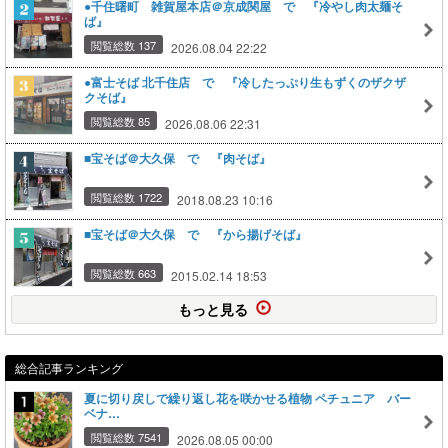
●千住曙町 雑賀屋本店＠京成関屋 で 『冷やし肉太麺そ
ば』
閲覧総数 137
2026.08.04 22:22
●富士そば 北千住店 で 『冷したっぷり生もずくのザクザ
クそば』
閲覧総数 85
2026.08.06 22:31
■宝そば＠大久保 で 『肉そば』
閲覧総数 1722
2018.08.23 10:16
■宝そば＠大久保 で 『から揚げそば』
閲覧総数 663
2015.02.14 18:53
もっと見る
総合記事ランキング
夏に切り戻しで繰り返し花を咲かせる植物 ペチュニア バー
ベナ…
閲覧総数 7541
2026.08.05 00:00