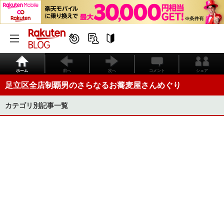
ホーム
前へ
次へ
コメント
シェア
足立区全店制覇男のさらなるお蕎麦屋さんめぐり
カテゴリ別記事一覧