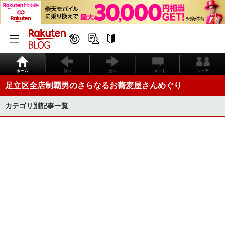
ホーム
前へ
次へ
コメント
シェア
足立区全店制覇男のさらなるお蕎麦屋さんめぐり
カテゴリ別記事一覧