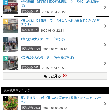
●千住曙町 雑賀屋本店＠京成関屋 で 『冷やし肉太麺そ
ば』
閲覧総数 137
2026.08.04 22:22
●富士そば 北千住店 で 『冷したっぷり生もずくのザクザ
クそば』
閲覧総数 87
2026.08.06 22:31
■宝そば＠大久保 で 『肉そば』
閲覧総数 1726
2018.08.23 10:16
■宝そば＠大久保 で 『から揚げそば』
閲覧総数 667
2015.02.14 18:53
もっと見る
総合記事ランキング
夏に切り戻しで繰り返し花を咲かせる植物 ペチュニア バー
ベナ…
閲覧総数 7572
2026.08.05 00:00