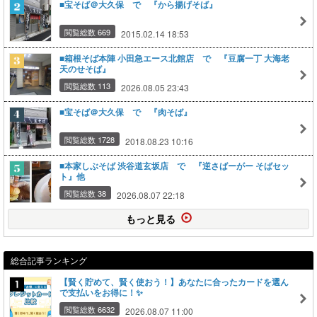
■宝そば＠大久保 で 『から揚げそば』
閲覧総数 669
2015.02.14 18:53
■箱根そば本陣 小田急エース北館店 で 『豆腐一丁 大海老
天のせそば』
閲覧総数 113
2026.08.05 23:43
■宝そば＠大久保 で 『肉そば』
閲覧総数 1728
2018.08.23 10:16
■本家しぶそば 渋谷道玄坂店 で 『逆さばーがー そばセッ
ト』他
閲覧総数 38
2026.08.07 22:18
もっと見る
総合記事ランキング
【賢く貯めて、賢く使おう！】あなたに合ったカードを選ん
で支払いをお得に！✨
閲覧総数 6632
2026.08.07 11:00