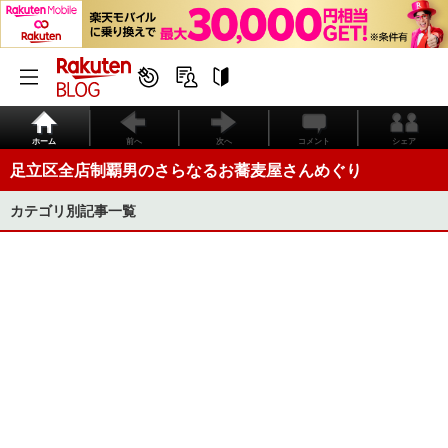
ホーム
前へ
次へ
コメント
シェア
足立区全店制覇男のさらなるお蕎麦屋さんめぐり
カテゴリ別記事一覧