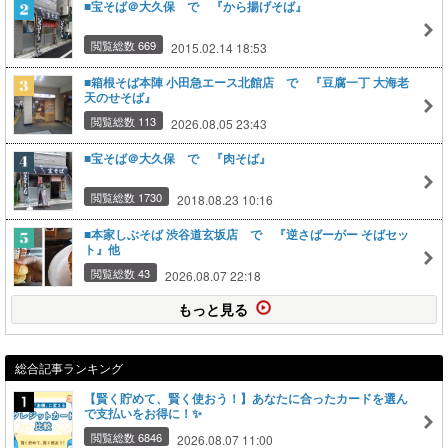
■宝そば＠大久保 で 『から揚げそば』
閲覧総数 669
2015.02.14 18:53
■箱根そば本陣 小田急エース北館店 で 『豆腐一丁 大海老
天のせそば』
閲覧総数 113
2026.08.05 23:43
■宝そば＠大久保 で 『肉そば』
閲覧総数 1730
2018.08.23 10:16
■本家しぶそば 渋谷道玄坂店 で 『逆さばーがー そばセッ
ト』他
閲覧総数 43
2026.08.07 22:18
もっと見る
総合記事ランキング
【賢く貯めて、賢く使おう！】あなたに合ったカードを選ん
で支払いをお得に！✨
閲覧総数 6846
2026.08.07 11:00