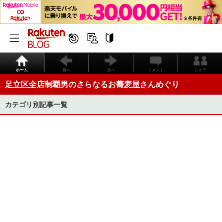
ホーム
前へ
次へ
コメント
シェア
足立区全店制覇男のさらなるお蕎麦屋さんめぐり
カテゴリ別記事一覧