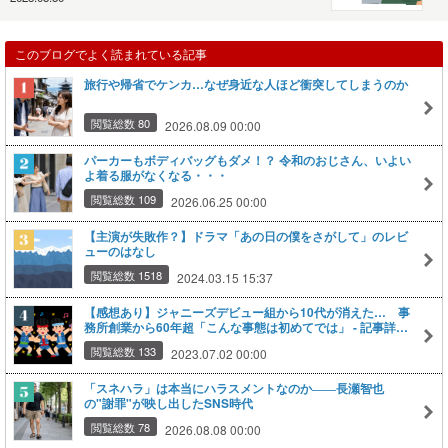
このブログでよく読まれている記事
旅行や帰省でケンカ…なぜ身近な人ほど衝突してしまうのか
閲覧総数 80
2026.08.09 00:00
パーカーもボディバッグもダメ！？ 令和のおじさん、いよい
よ着る服がなくなる・・・
閲覧総数 109
2026.06.25 00:00
【主演が失敗作？】ドラマ「あの日の僕をさがして」のレビ
ューのはなし
閲覧総数 1518
2024.03.15 15:37
【感想あり】ジャニーズデビュー組から10代が消えた… 事
務所創業から60年超「こんな事態は初めてでは」 - 記事詳細
｜Infoseekニュース
閲覧総数 133
2023.07.02 00:00
「スネハラ」は本当にハラスメントなのか――長瀬智也
の"謝罪"が映し出したSNS時代
閲覧総数 78
2026.08.08 00:00