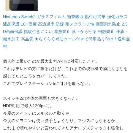
Nintendo Switch2 ガラスフィルム 衝撃吸収 貼付け簡単 強化ガラス
液晶保護 10H硬度 高透過率 防爆 耐スクラッチ性 画面割れ防止 2.5
D画面保護 指紋付きにくい 摩擦防止 落下から守る 飛散防止 疎油・
撥水加工 高品質 ★らくらく補助ツール付きで簡単貼り付け！送料無
料
個人的に驚いたのが最大出力が4Kに対応したこと。
これはテレビの方に限るだけど、これまでの現行機で物足りさなを
感じてたところをカバーしてきた。
これでプレイステーション5に引けを取らない。
スイッチ2の本体の画面も大きくなった。
HDR対応で最大120fpsに。
今度のスイッチはヌルヌルと動くｗ
今度のジヨコンは使い勝手もよくなり、マウスにもなるとか。
これまで壊れやすいと言われてきたアナログスティックも強化し