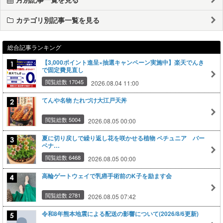
カテゴリ別記事一覧を見る
総合記事ランキング
【3,000ポイント進呈×抽選キャンペーン実施中】楽天でんき
で固定費見直し
閲覧総数 17045
2026.08.04 11:00
てんや名物 たれづけ大江戸天丼
閲覧総数 5004
2026.08.05 00:00
夏に切り戻しで繰り返し花を咲かせる植物 ペチュニア バー
ベナ…
閲覧総数 6468
2026.08.05 00:00
高輪ゲートウェイで乳癌手術前のK子を励ます会
閲覧総数 2781
2026.08.05 07:42
令和8年熊本地震による配送の影響について(2026/8/6更新)