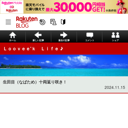
ホーム
新しい記事
過去の記事
コメント
シェア
Ｌｏｏｖｅｅ'ｋ Ｌｉｆｅ ♪
生田目（なばため）十両返り咲き！
2024.11.15