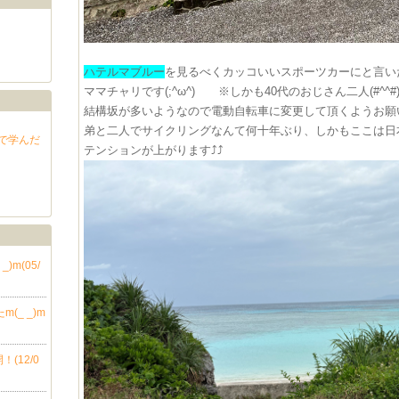
ハテルマブルー
を見るべくカッコいいスポーツカーにと言い
ママチャリです(;^ω^) ※しかも40代のおじさん二人(#^^#
結構坂が多いようなので電動自転車に変更して頂くよう
弟と二人でサイクリングなんて何十年ぶり、しかもここは日
で学んだ
テンションが上がります⤴⤴
)m(05/
(_ _)m
(12/0