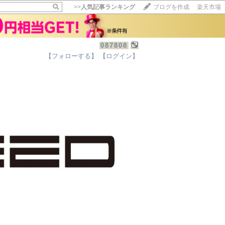
>>
人気記事ランキング
ブログを作成
楽天市場
087808
【フォローする】
【ログイン】
【毎日開催】
15記事にいいね！で1ポイント
10秒滞在
いいね!
--
/
--