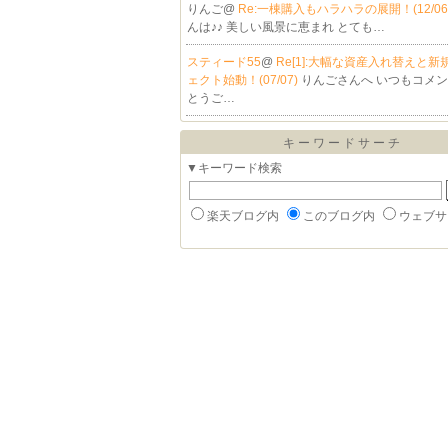
りんご@
Re:一棟購入もハラハラの展開！(12/06
んは♪♪ 美しい風景に恵まれ とても…
スティード55
@
Re[1]:大幅な資産入れ替えと新
ェクト始動！(07/07)
りんごさんへ いつもコメ
とうご…
キーワードサーチ
▼キーワード検索
楽天ブログ内
このブログ内
ウェブサ