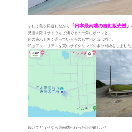
​『日本最南端の自動販売機』​
そして島を周遊しながら
見渡す限りサトウキビ畑でその一角にポツンと。
何の表示も無く売っているものも本州とほぼ同じ。
私はアクエリアスを買いサイクリングの水分補給をしました
続いてどうせなら最南端へ行った証が欲しいと