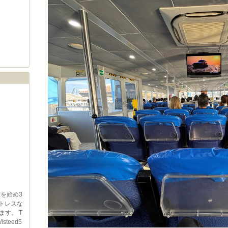
を始め3
トレスな
す。 T
lsteed5