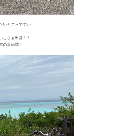
たいところですが
)
お願いしさぁ出発！！
本の最南端！