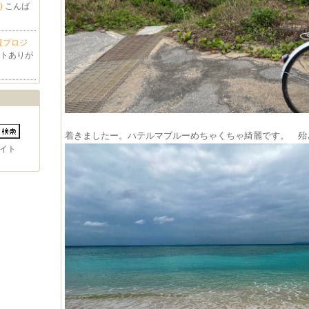
)
こんば
規プロジ
ントありが
着きましたー。ハテルマブルーめちゃくちゃ綺麗です。 殆
イト