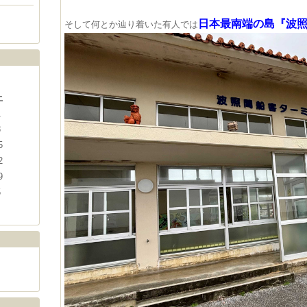
​日本最南端の島『波照
そして何とか辿り着いた有人では
土
1
8
5
2
9
5