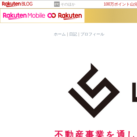
100万ポイント山
そのほか
ホーム
|
日記
|
プロフィール
不動産事業を通