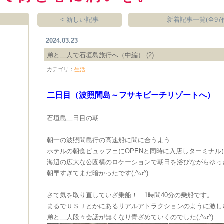
< 新しい記事
新着記事一覧(全97
2024.03.23
弟と二人で石垣島旅行へ（中編）
(2)
カテゴリ：
生活
​二日目（波照間島～フサキビーチリゾートへ）​
石垣島二日目の朝
朝一の波照間島行の高速船に間に合うよう
ホテルの朝食ビュッフェにOPENと同時に入店しターミナル
海辺の広大な公園横のロケーションで朝日を浴びながらゆっ
朝早すぎてまだ暗かったです(;^ω^)
さて気を取り直していざ乗船！ 1時間40分の乗船です。
まるでＵＳＪとかにあるリアルアトラクションのように激し
弟と二人段々会話が無くなり青ざめていくのでした(;^ω^)