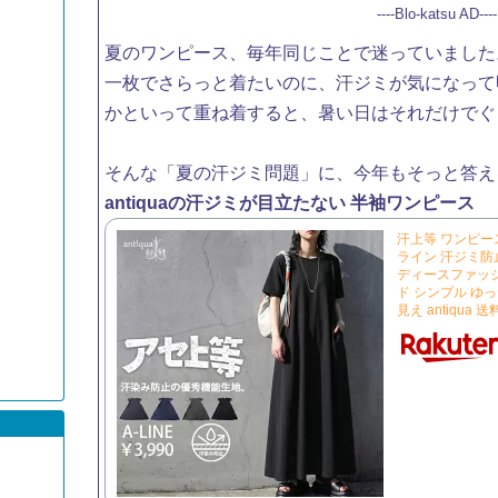
----Blo-katsu AD----
夏のワンピース、毎年同じことで迷っていました
一枚でさらっと着たいのに、汗ジミが気になって
かといって重ね着すると、暑い日はそれだけでぐ
そんな「夏の汗ジミ問題」に、今年もそっと答え
antiquaの汗ジミが目立たない 半袖ワンピース
汗上等 ワンピース
ライン 汗ジミ防止
ディースファッシ
ド シンプル ゆっ
見え antiqua