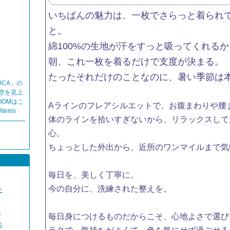
いちばんの魅力は、一枚でさらっと着られ
と。
綿100%の生地が汗をすっと吸ってくれる
朝、これ一枚を着るだけで支度が決まる。
たったそれだけのことなのに、暑い季節は
CA」の
空を見上
OMはこ
Aラインのフレアシルエットで、お腹まわりや腰
/items
体のラインを拾いすぎないから、リラックスして
心。
ちょっとした外出から、近所のワンマイルまで気
毎日を、美しく丁寧に。
今の自分に、洗練された整えを。
土
1
8
毎日身につけるものだからこそ、心地よさで選び
5