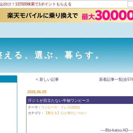
ト山分け！1日5回検索で1ポイントもらえる
 ｜ 整える、選ぶ、暮らす。
< 新しい記事
新着記事一覧(全57
2026.06.05
汗ジミが目立たない半袖ワンピース
テーマ：
ワンピース・ドレス(2521)
カテゴリ：
【整える】心と体のしつらい
----Blo-katsu AD----