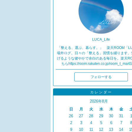
LUCA_Life
「整える、選ぶ、暮らす。」 楽天ROOM「LU
場外ログ。日々の「整える」習慣を綴ります。
げるような健やかで余白のある毎日を。楽天RO
ちらhttps://room.rakuten.co.jp/room_t_mart3
フォローする
カレンダー
2026年8月
日
月
火
水
木
金
26
27
28
29
30
31
2
3
4
5
6
7
9
10
11
12
13
14
1