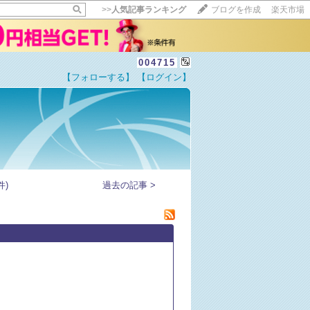
>>
人気記事ランキング
ブログを作成
楽天市場
004715
【フォローする】
【ログイン】
【毎日開催】
15記事にいいね！で1ポイント
10秒滞在
いいね!
--
/
--
件)
過去の記事 >