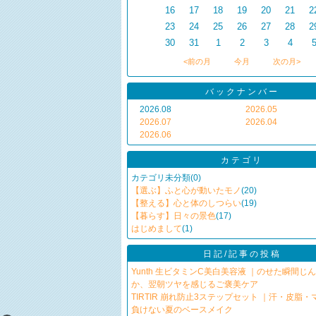
16
17
18
19
20
21
2
23
24
25
26
27
28
2
30
31
1
2
3
4
<前の月
今月
次の月>
バックナンバー
2026.08
2026.05
2026.07
2026.04
2026.06
カテゴリ
カテゴリ未分類
(0)
【選ぶ】ふと心が動いたモノ
(20)
【整える】心と体のしつらい
(19)
【暮らす】日々の景色
(17)
はじめまして
(1)
日記/記事の投稿
Yunth 生ビタミンC美白美容液 ｜のせた瞬間じ
か、翌朝ツヤを感じるご褒美ケア
TIRTIR 崩れ防止3ステップセット ｜汗・皮脂
負けない夏のベースメイク