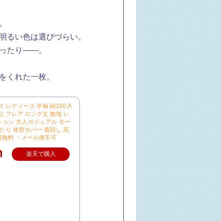
。
明るい色は選びづらい。
ったり——。
をくれた一枚。
 レディース 半袖 綿100 A
 フレア ロング丈 無地 レ
ョン 大人カジュアル モー
たり 体型カバー 着回し 高
 送料無料 ・メール便不可
楽天で購入