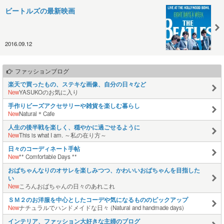
ビートルズの最新映画
2016.09.12
ファッションブログ
楽天で買ったもの、ステキな画像、自分の日々など
New
YASUKOのお気に入り
手作りビーズアクセサリーや雑貨を楽しむ暮らし
New
Natural＊Cafe
人生の後半戦を楽しく、穏やかに過ごせるように
New
This is what I am. ～私の在り方～
日々のコーディネート手帖
New
** Comfortable Days **
おばちゃんなりのオサレを楽しみつつ、かわいいおばちゃんを目指した
い
New
ころんおばちゃんの日々のあれこれ
ＳＭ２のお洋服を中心としたコーデや気になるもののピックアップ
New
ナチュラルでハンドメイドな日々 (Natural and handmade days)
インテリア、ファッション大好きな主婦のブログ