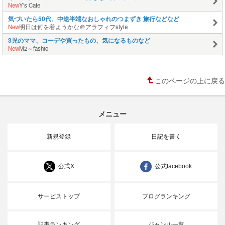
New
Y's Cafe
気づいたら50代、中途半端なおしゃれのつまずき 旅行などなど
New
明日は何を着ようかな＠アラフィフstyle
3児のママ、コーデや買ったもの、気になるものなど
New
M2～fashio
このページの上に戻る
メニュー
新規登録
日記を書く
公式X
公式facebook
サービストップ
ブログランキング
記事ランキング
ジャンル一覧