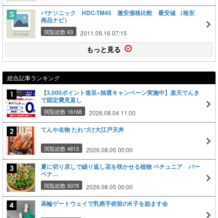
パナソニック HDC-TM45 激安価格比較 最安値 （格安
商品ナビ）
閲覧総数 63
2011.09.16 07:15
もっと見る
総合記事ランキング
【3,000ポイント進呈×抽選キャンペーン実施中】楽天でんき
で固定費見直し
閲覧総数 16168
2026.08.04 11:00
てんや名物 たれづけ大江戸天丼
閲覧総数 4813
2026.08.05 00:00
夏に切り戻しで繰り返し花を咲かせる植物 ペチュニア バー
ベナ…
閲覧総数 5079
2026.08.05 00:00
高輪ゲートウェイで乳癌手術前のK子を励ます会