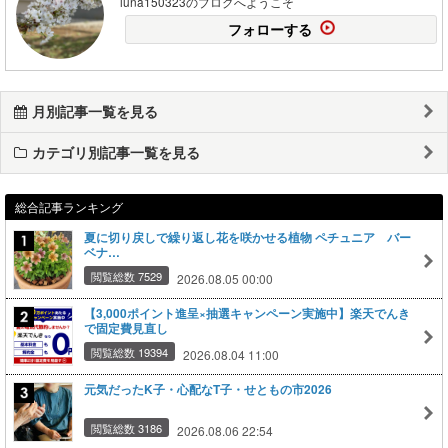
luna150323のブログへようこそ
フォローする
月別記事一覧を見る
カテゴリ別記事一覧を見る
総合記事ランキング
夏に切り戻しで繰り返し花を咲かせる植物 ペチュニア バー
ベナ…
閲覧総数 7529
2026.08.05 00:00
【3,000ポイント進呈×抽選キャンペーン実施中】楽天でんき
で固定費見直し
閲覧総数 19394
2026.08.04 11:00
元気だったK子・心配なT子・せともの市2026
閲覧総数 3186
2026.08.06 22:54