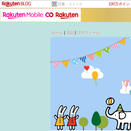
100万ポイ
読書・コミック
ホーム
|
日記
|
プロフィール
M