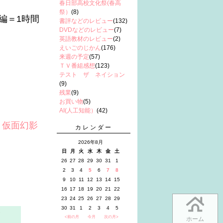
春日部高校文化祭(春高
祭）
(8)
編＝1時間
書評などのレビュー
(132)
DVDなどのレビュー
(7)
英語教材のレビュー
(2)
えいごのじかん
(176)
来週の予定
(57)
ＴＶ番組感想
(123)
テスト ザ ネイション
(9)
残業
(9)
お買い物
(5)
AI(人工知能）
(42)
 仮面幻影
カレンダー
2026年8月
日
月
火
水
木
金
土
26
27
28
29
30
31
1
2
3
4
5
6
7
8
9
10
11
12
13
14
15
16
17
18
19
20
21
22
23
24
25
26
27
28
29
30
31
1
2
3
4
5
<前の月
今月
次の月>
ホーム