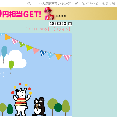
>>
人気記事ランキング
ブログを作成
楽天市場
1858323
【フォローする】
【ログイン】
【毎日開催】
15記事にいいね！で1ポイント
10秒滞在
いいね!
--
/
--
す）