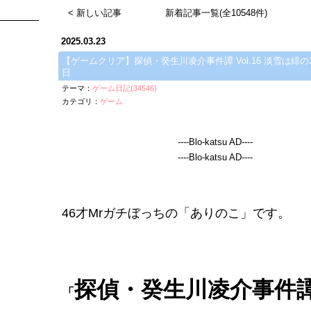
< 新しい記事
新着記事一覧(全10548件)
2025.03.23
【ゲームクリア】探偵​・癸生川凌介事件譚 Vol.16 淡雪は緋の
日
テーマ：
ゲーム日記(34546)
カテゴリ：
ゲーム
----Blo-katsu AD----
----Blo-katsu AD----
46才Mrガチぼっちの「ありのこ」です。
探偵​・癸生川凌介事件譚 
「