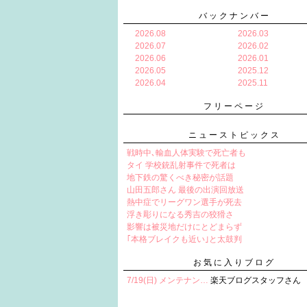
バックナンバー
2026.08
2026.03
2026.07
2026.02
2026.06
2026.01
2026.05
2025.12
2026.04
2025.11
フリーページ
ニューストピックス
戦時中､輸血人体実験で死亡者も
タイ 学校銃乱射事件で死者は
地下鉄の驚くべき秘密が話題
山田五郎さん 最後の出演回放送
熱中症でリーグワン選手が死去
浮き彫りになる秀吉の狡猾さ
影響は被災地だけにとどまらず
｢本格ブレイクも近い｣と太鼓判
お気に入りブログ
7/19(日) メンテナン…
楽天ブログスタッフさん