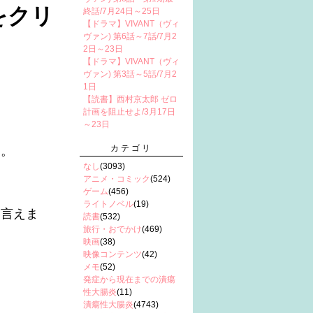
をクリ
終話/7月24日～25日
【ドラマ】VIVANT（ヴィ
ヴァン) 第6話～7話/7月2
2日～23日
【ドラマ】VIVANT（ヴィ
ヴァン) 第3話～5話/7月2
1日
【読書】西村京太郎 ゼロ
計画を阻止せよ/3月17日
～23日
カテゴリ
す。
なし
(3093)
アニメ・コミック
(524)
ゲーム
(456)
ライトノベル
(19)
も言えま
読書
(532)
旅行・おでかけ
(469)
映画
(38)
映像コンテンツ
(42)
メモ
(52)
発症から現在までの潰瘍
性大腸炎
(11)
潰瘍性大腸炎
(4743)