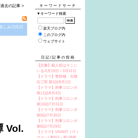
過去の記事 >
キーワードサーチ
▼キーワード検索
哀しみ/3月23
楽天ブログ内
このブログ内
ウェブサイト
日記/記事の投稿
【読書】殺人犯はそこに
いる/3月19日～3月31日
【ドラマ】警部補・古畑
任三郎 第1話/8月1日
【ドラマ】刑事コロンボ
第11話/8月4日
【ドラマ】刑事コロンボ
第10話/7月31日
【ドラマ】刑事コロンボ
第9話/7月30日
【ドラマ】刑事コロンボ
Vol.
第8話/7月29日
【ドラマ】VIVANT（ヴィ
ヴァン) 第8話～第1期最