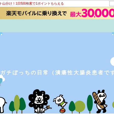
ント山分け！1日5回検索で1ポイントもらえる
rガチぼっちの日常（潰瘍性大腸炎患者で