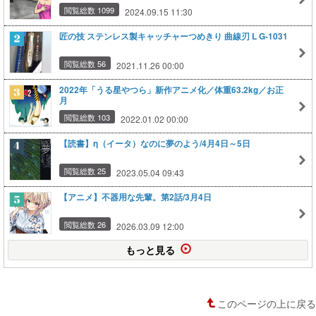
氷・涙のニポポ人形～ 3日目/9月14日
閲覧総数 1099
2024.09.15 11:30
匠の技 ステンレス製キャッチャーつめきり 曲線刃 L G-1031
閲覧総数 56
2021.11.26 00:00
2022年「うる星やつら」新作アニメ化／体重63.2kg／お正
月
閲覧総数 103
2022.01.02 00:00
【読書】η（イータ）なのに夢のよう/4月4日～5日
閲覧総数 25
2023.05.04 09:43
【アニメ】不器用な先輩。第2話/3月4日
閲覧総数 26
2026.03.09 12:00
もっと見る
このページの上に戻る