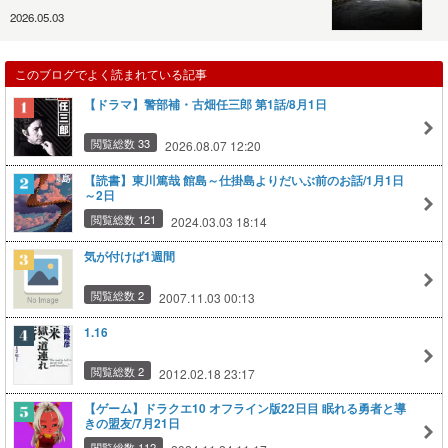
2026.05.03
このブログでよく読まれている記事
【ドラマ】警部補・古畑任三郎 第1話/8月1日
閲覧総数 33
2026.08.07 12:20
【読書】東川篤哉 館島～仕掛島よりだいぶ前のお話/1月1日
～2日
閲覧総数 121
2024.03.03 18:14
気が付けば1週間
閲覧総数 2
2007.11.03 00:13
1.16
閲覧総数 2
2012.02.18 23:17
【ゲーム】ドラクエ10 オフライン版22日目 眠れる勇者と導
きの盟友/7月21日
閲覧総数 112