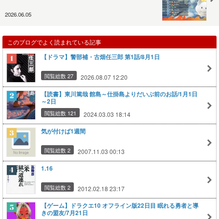
2026.06.05
このブログでよく読まれている記事
【ドラマ】警部補・古畑任三郎 第1話/8月1日
閲覧総数 27
2026.08.07 12:20
【読書】東川篤哉 館島～仕掛島よりだいぶ前のお話/1月1日
～2日
閲覧総数 121
2024.03.03 18:14
気が付けば1週間
閲覧総数 2
2007.11.03 00:13
1.16
閲覧総数 2
2012.02.18 23:17
【ゲーム】ドラクエ10 オフライン版22日目 眠れる勇者と導
きの盟友/7月21日