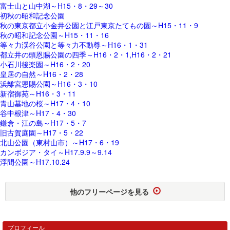
富士山と山中湖～H15・8・29～30
初秋の昭和記念公園
秋の東京都立小金井公園と江戸東京たてもの園～H15・11・9
秋の昭和記念公園～H15・11・16
等々力渓谷公園と等々力不動尊～H16・1・31
都立井の頭恩賜公園の四季～H16・2・1,H16・2・21
小石川後楽園～H16・2・20
皇居の自然～H16・2・28
浜離宮恩賜公園～H16・3・10
新宿御苑～H16・3・11
青山墓地の桜～H17・4・10
谷中根津～H17・4・30
鎌倉・江の島～H17・5・7
旧古賀庭園～H17・5・22
北山公園（東村山市）～H17・6・19
カンボジア・タイ～H17.9.9～9.14
浮間公園～H17.10.24
他のフリーページを見る
プロフィール