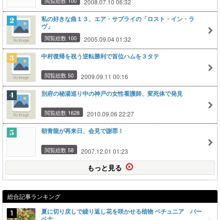
閲覧総数 100
2008.07.10 06:32
私の好きな曲１３、エア・サプライの「ロスト・イン・ラ
ヴ」
閲覧総数 100
2005.09.04 01:32
中村復帰を祝う逆転勝利で首位ハムを３タテ
閲覧総数 50
2009.09.11 00:16
別府の秘湯巡り中の神戸の女性看護師、変死体で発見
閲覧総数 1628
2010.09.06 22:27
朝青龍が再来日、会見で謝罪！
閲覧総数 58
2007.12.01 01:23
もっと見る
総合記事ランキング
夏に切り戻しで繰り返し花を咲かせる植物 ペチュニア バー
ベナ…