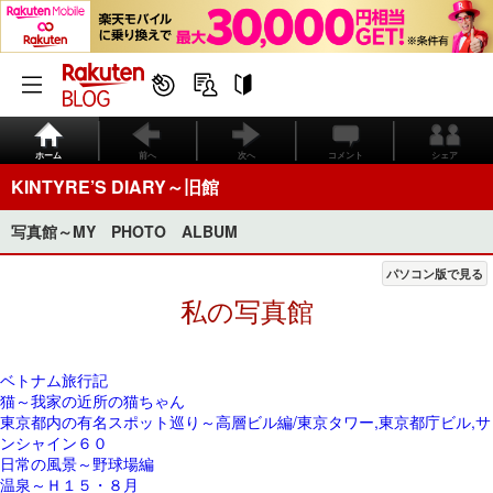
ホーム
前へ
次へ
コメント
シェア
KINTYRE’S DIARY～旧館
写真館～MY PHOTO ALBUM
パソコン版で見る
私の写真館
ベトナム旅行記
猫～我家の近所の猫ちゃん
東京都内の有名スポット巡り～高層ビル編/東京タワー,東京都庁ビル,サ
ンシャイン６０
日常の風景～野球場編
温泉～Ｈ１５・８月