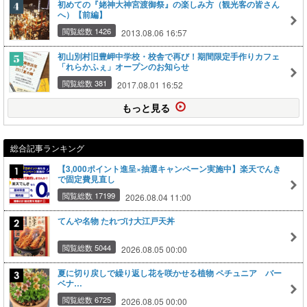
初めての『姥神大神宮渡御祭』の楽しみ方（観光客の皆さん
へ）【前編】
閲覧総数 1426
2013.08.06 16:57
初山別村旧豊岬中学校・校舎で再び！期間限定手作りカフェ
「れらかふぇ」オープンのお知らせ
閲覧総数 381
2017.08.01 16:52
もっと見る
総合記事ランキング
【3,000ポイント進呈×抽選キャンペーン実施中】楽天でんき
で固定費見直し
閲覧総数 17199
2026.08.04 11:00
てんや名物 たれづけ大江戸天丼
閲覧総数 5044
2026.08.05 00:00
夏に切り戻しで繰り返し花を咲かせる植物 ペチュニア バー
ベナ…
閲覧総数 6725
2026.08.05 00:00