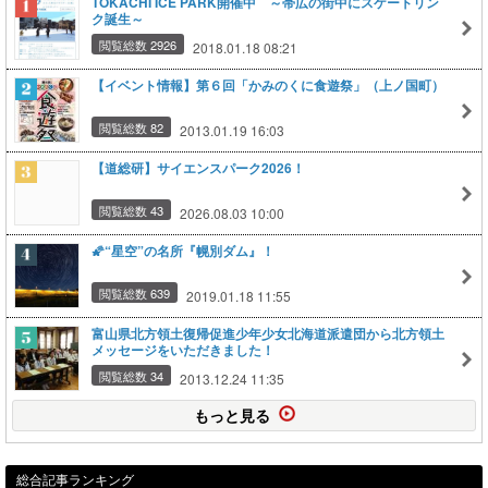
TOKACHI ICE PARK開催中 ～帯広の街中にスケートリン
ク誕生～
閲覧総数 2926
2018.01.18 08:21
【イベント情報】第６回「かみのくに食遊祭」（上ノ国町）
閲覧総数 82
2013.01.19 16:03
【道総研】サイエンスパーク2026！
閲覧総数 43
2026.08.03 10:00
🌠“星空”の名所『幌別ダム』！
閲覧総数 639
2019.01.18 11:55
富山県北方領土復帰促進少年少女北海道派遣団から北方領土
メッセージをいただきました！
閲覧総数 34
2013.12.24 11:35
もっと見る
総合記事ランキング