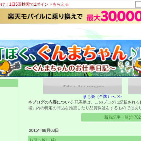
分け！1日5回検索で1ポイントもらえる
まち楽（全国）へ >>
本ブログの内容について
群馬県は、このブログに記載される
場」内の特定の商品を推奨したり品質保証をするものではあ
新着記事一覧(全702
2015年08月03日
お引っ越し
(4)