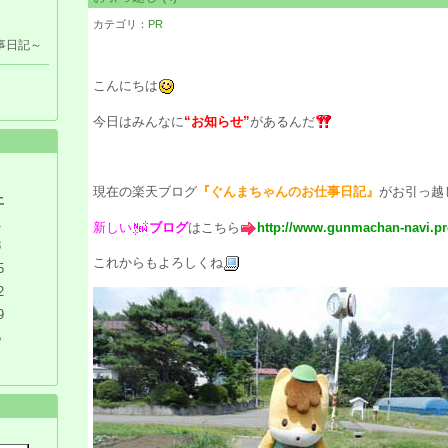
カテゴリ：
PR
事日記～
こんにちは
今日はみんなに
“お知らせ”
があるんだ
現在の楽天ブログ
『ぐんまちゃんのお仕事日記』
がお引っ越
土
1
新しい
ブログ
はこちら
http://www.gunmachan-navi.pr
8
これからもよろしくね
5
2
9
5