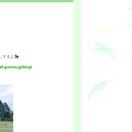
しするよ
ef.gunma.jp/blog/