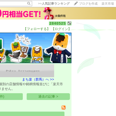
>>
人気記事ランキング
ブログを作成
楽天市場
2840525
【フォローする】
【ログイン】
【毎日開催】
15記事にいいね！で1ポイント
10秒滞在
いいね!
--
/
--
まち楽（群馬）へ >>
個別の店舗情報や銘柄情報並びに「楽天市
りません。
件)
過去の記事 >