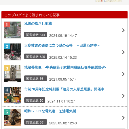
このブログでよく読まれている記事
浅川の指さし地蔵
閲覧総数 544
2024.09.19 14:47
大鹿林道の路傍に立つ謎の石棒 －田通乃姥神－
閲覧総数 825
2025.02.14 15:23
地蔵菩薩像 -中央線笹子駅構内脱線転覆事故慰霊碑-
閲覧総数 561
2021.09.05 15:14
市制70周年記念特別展「追分の人形芝居展」開催中
閲覧総数 50
2024.11.01 16:27
昭和レトロな電気扇 芝浦電気製
閲覧総数 551
2025.05.02 12:43