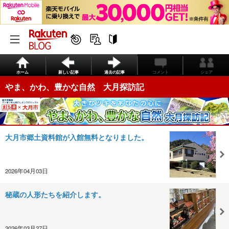
ホーム
新しい記事
過去の記事
コメント
シェア
やま、かわ、豊かな自然 大月探訪記
大月市郷土資料館が入館無料となりました。
2026年04月03日
秘蔵の人形たちを紹介します。
2026年03月27日