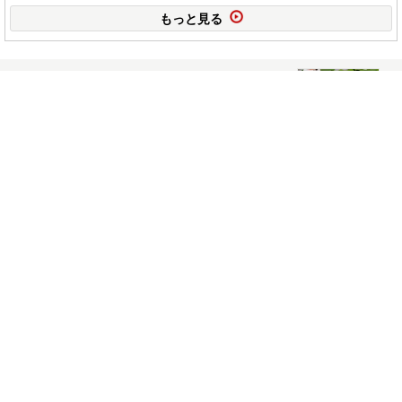
もっと見る
～100年フードフォトスタンプラリー本日スター
トです！！～
January 13, 2023
~有形文化財建造物 土木遺産『白川橋』御橋印
の販売について~
January 1, 2023
~JR白川口駅売店 年末年始の営業について~
December 27, 2022
～２０２２ 佐見川峡の紅葉～