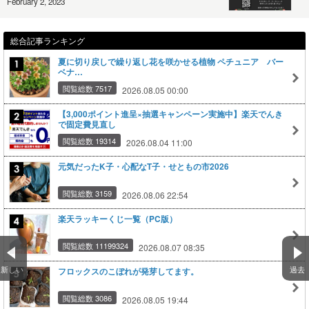
February 2, 2023
総合記事ランキング
夏に切り戻しで繰り返し花を咲かせる植物 ペチュニア バー
ベナ…
閲覧総数 7517
2026.08.05 00:00
【3,000ポイント進呈×抽選キャンペーン実施中】楽天でんき
で固定費見直し
閲覧総数 19314
2026.08.04 11:00
元気だったK子・心配なT子・せともの市2026
閲覧総数 3159
2026.08.06 22:54
楽天ラッキーくじ一覧（PC版）
閲覧総数 11199324
2026.08.07 08:35
新しい
過去
フロックスのこぼれが発芽してます。
閲覧総数 3086
2026.08.05 19:44