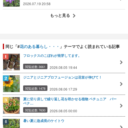
2026.07.19 20:58
もっと見る
同じ「#
花のある暮らし・・・
」テーマでよく読まれている記事
フロックスのこぼれが発芽してます。
閲覧総数 3661
2026.08.05 19:44
ジニアとジニアプロフュージョンは花首が伸びて！
閲覧総数 1478
2026.08.06 17:29
夏に切り戻しで繰り返し花を咲かせる植物 ペチュニア バー
ベナ…
閲覧総数 7630
2026.08.05 00:00
暑い夏に急成長のケイトウ