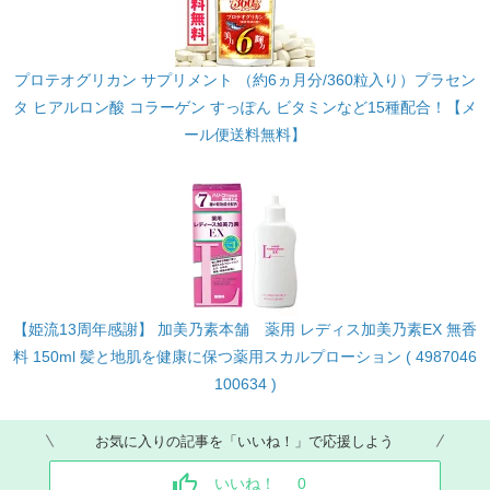
プロテオグリカン サプリメント （約6ヵ月分/360粒入り）プラセン
タ ヒアルロン酸 コラーゲン すっぽん ビタミンなど15種配合！【メ
ール便送料無料】
【姫流13周年感謝】 加美乃素本舗 薬用 レディス加美乃素EX 無香
料 150ml 髪と地肌を健康に保つ薬用スカルプローション ( 4987046
100634 )
お気に入りの記事を「いいね！」で応援しよう
いいね！
0