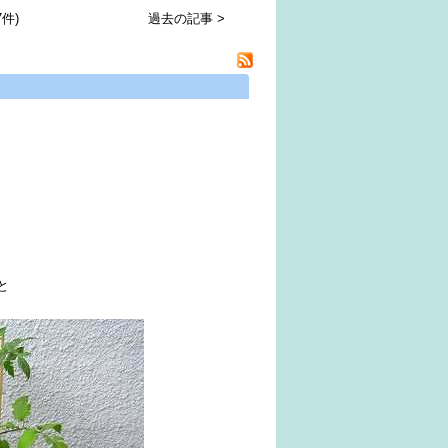
件)
過去の記事 >
と