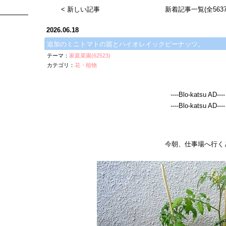
< 新しい記事
新着記事一覧(全5637
2026.06.18
追加のミニトマトの苗とハイオレイックピーナッツ。
テーマ：
家庭菜園(62523)
カテゴリ：
花・植物
----Blo-katsu AD----
----Blo-katsu AD----
今朝、仕事場へ行く