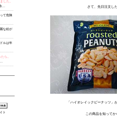
りました。
永…
さて、先日注文し
って危険
麗な絵が
ドルは年
ったら。
…
「ハイオレイックピーナッツ」
イト
この商品を知ってか