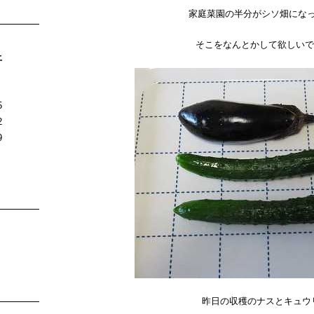
家庭菜園の半分がシソ畑にな
そこをなんとかして欲しいです。
土
5
2
9
昨日の収穫のナスとキュウ