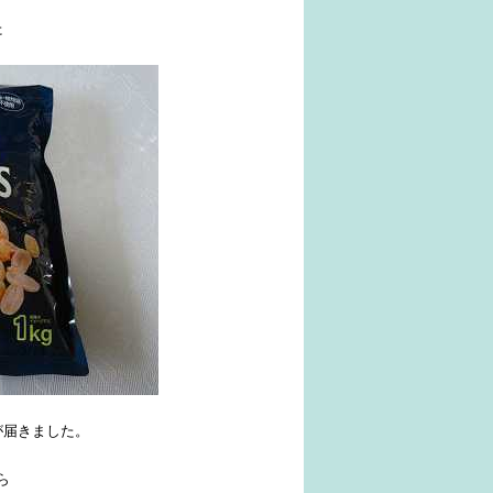
た
が届きました。
ら