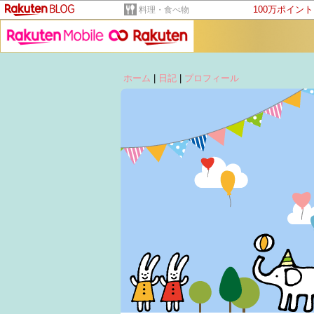
100万ポイン
料理・食べ物
ホーム
|
日記
|
プロフィール