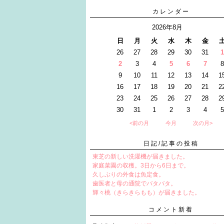
カレンダー
2026年8月
日
月
火
水
木
金
26
27
28
29
30
31
1
2
3
4
5
6
7
8
9
10
11
12
13
14
1
16
17
18
19
20
21
2
23
24
25
26
27
28
2
30
31
1
2
3
4
5
<前の月
今月
次の月>
日記/記事の投稿
東芝の新しい洗濯機が届きました。
家庭菜園の収穫。3日から6日まで。
久しぶりの外食は魚定食。
歯医者と母の通院でバタバタ。
輝々桃（きらきらもも）が届きました。
コメント新着