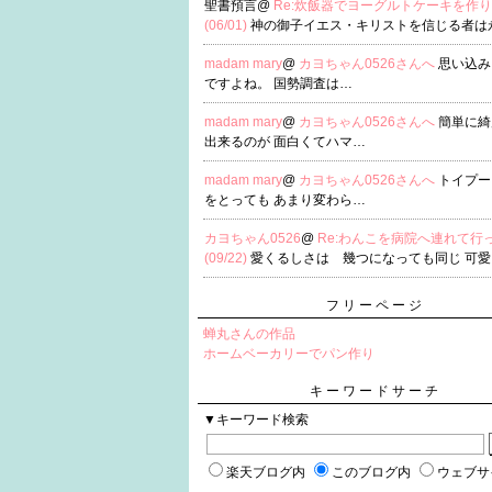
聖書預言@
Re:炊飯器でヨーグルトケーキを作
(06/01)
神の御子イエス・キリストを信じる者は
madam mary
@
カヨちゃん0526さんへ
思い込み
ですよね。 国勢調査は…
madam mary
@
カヨちゃん0526さんへ
簡単に綺
出来るのが 面白くてハマ…
madam mary
@
カヨちゃん0526さんへ
トイプー
をとっても あまり変わら…
カヨちゃん0526
@
Re:わんこを病院へ連れて行
(09/22)
愛くるしさは 幾つになっても同じ 可愛
フリーページ
蝉丸さんの作品
ホームベーカリーでパン作り
キーワードサーチ
▼キーワード検索
楽天ブログ内
このブログ内
ウェブサ