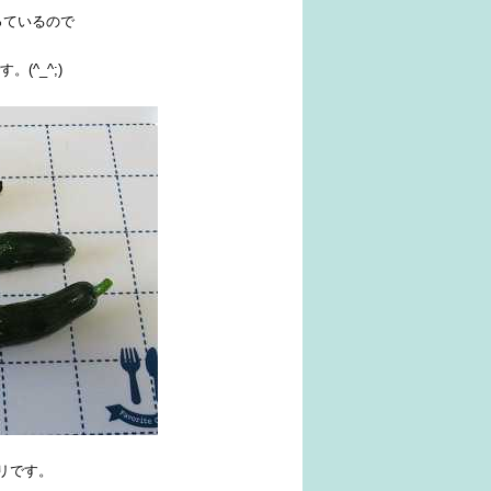
っているので
(^_^;)
リです。