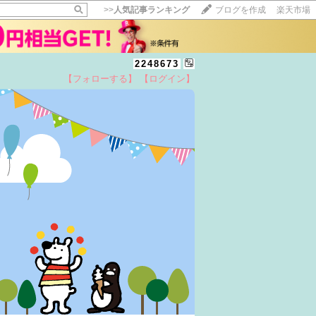
>>
人気記事ランキング
ブログを作成
楽天市場
2248673
【フォローする】
【ログイン】
【毎日開催】
15記事にいいね！で1ポイント
10秒滞在
いいね!
--
/
--