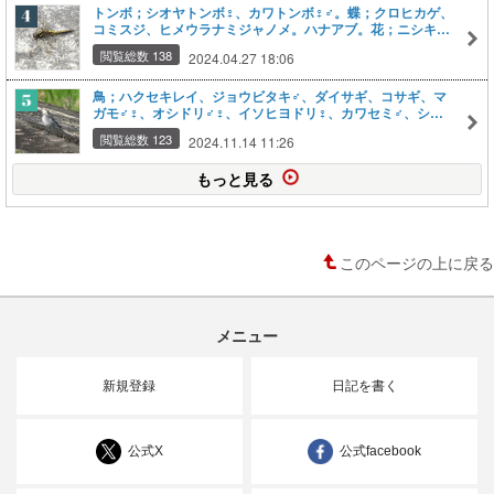
トンボ；シオヤトンボ♀、カワトンボ♀♂。蝶；クロヒカゲ、
コミスジ、ヒメウラナミジャノメ。ハナアブ。花；ニシキウ
ツギ。
閲覧総数 138
2024.04.27 18:06
鳥；ハクセキレイ、ジョウビタキ♂、ダイサギ、コサギ、マ
ガモ♂♀、オシドリ♂♀、イソヒヨドリ♀、カワセミ♂、シロ
ハラ、メジロ、ホオジロ♂、セグロセキレイ白変種♀。
閲覧総数 123
2024.11.14 11:26
もっと見る
このページの上に戻る
メニュー
新規登録
日記を書く
公式X
公式facebook