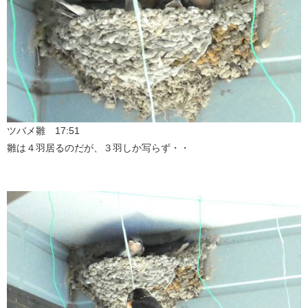
ツバメ雛 17:51
雛は４羽居るのだが、３羽しか写らず・・