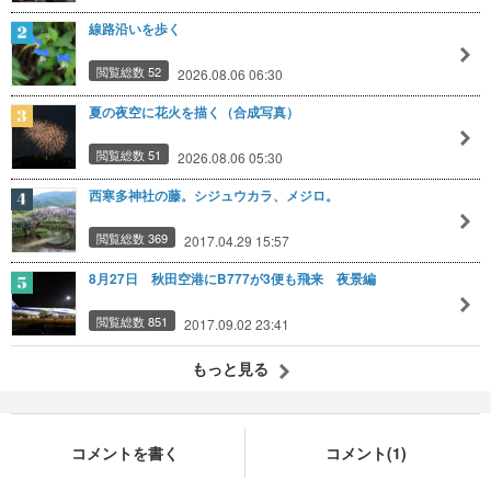
線路沿いを歩く
閲覧総数 52
2026.08.06 06:30
夏の夜空に花火を描く（合成写真）
閲覧総数 51
2026.08.06 05:30
西寒多神社の藤。シジュウカラ、メジロ。
閲覧総数 369
2017.04.29 15:57
8月27日 秋田空港にB777が3便も飛来 夜景編
閲覧総数 851
2017.09.02 23:41
もっと見る
コメントを書く
コメント(1)