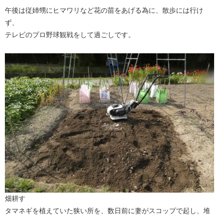
午後は従姉甥にヒマワリなど花の苗をあげる為に、散歩には行け
ず、
テレビのプロ野球観戦をして過ごしです。
畑耕す
タマネギを植えていた狭い所を、数日前に妻がスコップで起し、堆