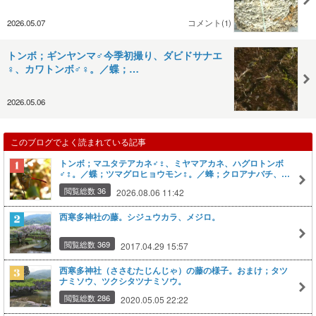
2026.05.07
コメント(1)
トンボ；ギンヤンマ♂今季初撮り、ダビドサナエ
♀、カワトンボ♂♀。／蝶；…
2026.05.06
このブログでよく読まれている記事
トンボ；マユタテアカネ♂♀、ミヤマアカネ、ハグロトンボ
♂♀。／蝶；ツマグロヒョウモン♀。／蜂；クロアナバチ、ミ
ツバチ。／庭の花；ルリマツリ。
閲覧総数 36
2026.08.06 11:42
西寒多神社の藤。シジュウカラ、メジロ。
閲覧総数 369
2017.04.29 15:57
西寒多神社（ささむたじんじゃ）の藤の様子。おまけ；タツ
ナミソウ、ツクシタツナミソウ。
閲覧総数 286
2020.05.05 22:22