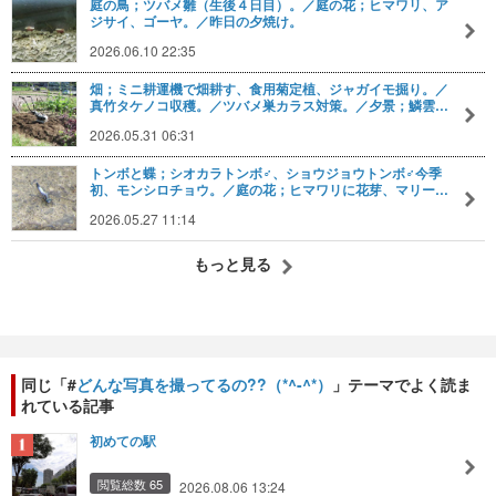
庭の鳥；ツバメ雛（生後４日目）。／庭の花；ヒマワリ、ア
ジサイ、ゴーヤ。／昨日の夕焼け。
2026.06.10 22:35
畑；ミニ耕運機で畑耕す、食用菊定植、ジャガイモ掘り。／
真竹タケノコ収穫。／ツバメ巣カラス対策。／夕景；鱗雲…
2026.05.31 06:31
トンボと蝶；シオカラトンボ♂、ショウジョウトンボ♂今季
初、モンシロチョウ。／庭の花；ヒマワリに花芽、マリー…
2026.05.27 11:14
もっと見る
同じ「#
どんな写真を撮ってるの??（*^-^*）
」テーマでよく読ま
れている記事
初めての駅
閲覧総数 65
2026.08.06 13:24