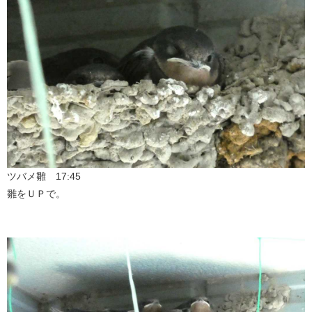
ツバメ雛 17:45
雛をＵＰで。