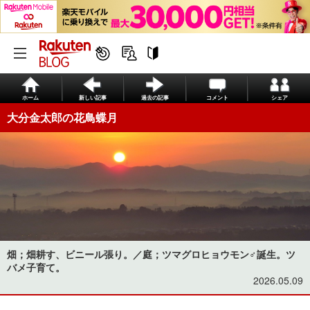
ホーム
新しい記事
過去の記事
コメント
シェア
大分金太郎の花鳥蝶月
畑；畑耕す、ビニール張り。／庭；ツマグロヒョウモン♂誕生。ツ
バメ子育て。
2026.05.09