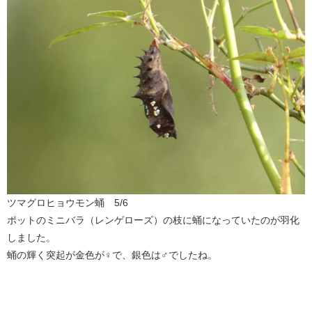
ツマグロヒョウモン蛹 5/6
ポットのミニバラ（レンゲローズ）の枝に蛹になっていたのが羽化
しました。
蛹の輝く突起が金色が♀で、銀色は♂でしたね。