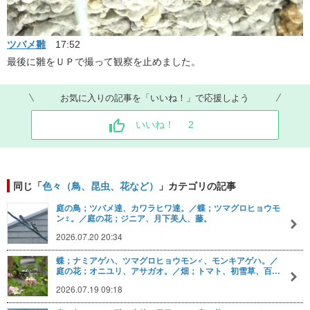
ツバメ雛
17:52
最後に雛をＵＰで撮って観察を止めました。
お気に入りの記事を「いいね！」で応援しよう
いいね！
2
同じ「
色々（鳥、昆虫、花など）
」カテゴリの記事
庭の鳥；ツバメ達、カワラヒワ達。／蝶；ツマグロヒョウモ
ン♀。／庭の花；ジニア、月下美人、藤。
2026.07.20 20:34
蝶；ナミアゲハ、ツマグロヒョウモン♂、モンキアゲハ。／
庭の花；オニユリ、アサガオ。／畑；トマト、初雪草、百…
2026.07.19 09:18