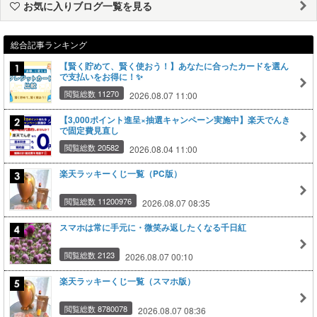
お気に入りブログ一覧を見る
総合記事ランキング
【賢く貯めて、賢く使おう！】あなたに合ったカードを選ん
で支払いをお得に！✨
閲覧総数 11270
2026.08.07 11:00
【3,000ポイント進呈×抽選キャンペーン実施中】楽天でんき
で固定費見直し
閲覧総数 20582
2026.08.04 11:00
楽天ラッキーくじ一覧（PC版）
閲覧総数 11200976
2026.08.07 08:35
スマホは常に手元に・微笑み返したくなる千日紅
閲覧総数 2123
2026.08.07 00:10
楽天ラッキーくじ一覧（スマホ版）
閲覧総数 8780078
2026.08.07 08:36