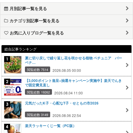
月別記事一覧を見る
カテゴリ別記事一覧を見る
お気に入りブログ一覧を見る
総合記事ランキング
夏に切り戻しで繰り返し花を咲かせる植物 ペチュニア バー
ベナ…
閲覧総数 7514
2026.08.05 00:00
【3,000ポイント進呈×抽選キャンペーン実施中】楽天でんき
で固定費見直し
閲覧総数 19262
2026.08.04 11:00
元気だったK子・心配なT子・せともの市2026
閲覧総数 3149
2026.08.06 22:54
楽天ラッキーくじ一覧（PC版）