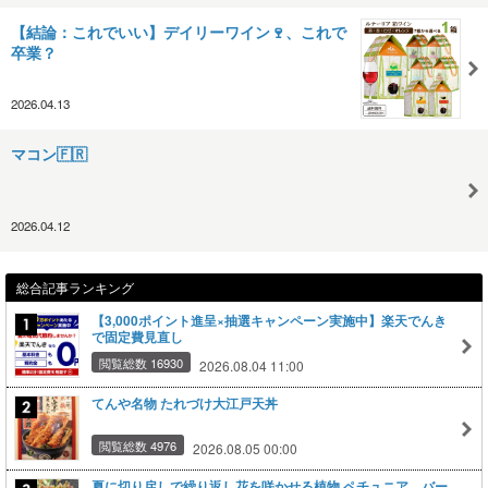
【結論：これでいい】デイリーワイン🍷、これで
卒業？
2026.04.13
マコン🇫🇷
2026.04.12
総合記事ランキング
【3,000ポイント進呈×抽選キャンペーン実施中】楽天でんき
で固定費見直し
閲覧総数 16930
2026.08.04 11:00
てんや名物 たれづけ大江戸天丼
閲覧総数 4976
2026.08.05 00:00
夏に切り戻しで繰り返し花を咲かせる植物 ペチュニア バー