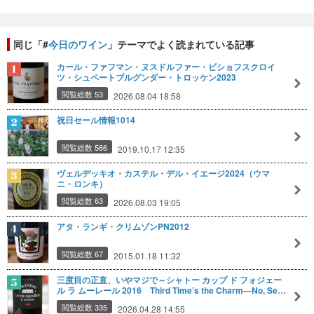
同じ「#
今日のワイン
」テーマでよく読まれている記事
カール・ファフマン・ヌスドルファー・ビショフスクロイ
ツ・シュペートブルグンダー・トロッケン2023
閲覧総数 53
2026.08.04 18:58
祝日セール情報1014
閲覧総数 566
2019.10.17 12:35
ヴェルデッキオ・カステル・デル・イエージ2024（ウマ
ニ・ロンキ）
閲覧総数 63
2026.08.03 19:05
アタ・ランギ・クリムゾンPN2012
閲覧総数 67
2015.01.18 11:32
三度目の正直、いやマジで～シャトー カップ ド フォジェー
ル ラ ムーレール 2016 Third Time’s the Charm—No, Se…
閲覧総数 335
2026.04.28 14:55