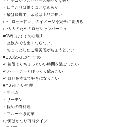
・イチゴやラズベリーの華やかな香り
・口当たりは驚くほどなめらか
・酸は綺麗で、余韻は上品に長い
👉「ロゼ＝甘い」のイメージを完全に裏切る
👉大人のためのロゼシャンパーニュ
■GWにおすすめな理由
・昼飲みでも重くならない。
・ちょっとしたご褒美感がちょうどいい
■こんな人におすすめ
✔ 普段よりちょっといい時間を過ごしたい
✔ パートナーとゆっくり飲みたい
✔ ロゼを本気で好きになりたい
■合わせたい料理
・生ハム
・サーモン
・軽めの肉料理
・フルーツ系前菜
👉実はかなり万能タイプ