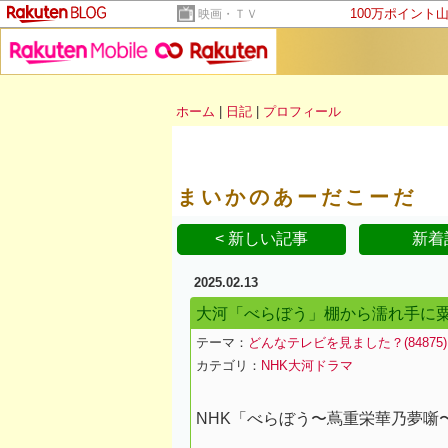
100万ポイント
映画・ＴＶ
ホーム
|
日記
|
プロフィール
まいかのあーだこーだ
< 新しい記事
新着
2025.02.13
大河「べらぼう」棚から濡れ手に
テーマ：
どんなテレビを見ました？(84875)
カテゴリ：
NHK大河ドラマ
NHK「べらぼう〜蔦重栄華乃夢噺