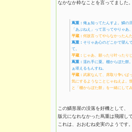
なかなか粋なことを言ってました
蔦重：
俺ぁ知ってたんすよ。鱗の
「あぶねえ」って言ってやりゃあ
平蔵：
何故言ってやらなかったん
蔦重：
そりゃあ心のどこかで望ん
て。
平蔵：
じゃあ、願ったり叶ったり
蔦重：
濡れ手に粟。棚からぼた餅
ぁ堪えるもんすね。
平蔵：
武家なんて、席取り争いば
気にするようなことじゃねえよ。
と「棚からぼた餅」を一緒にして
この鱗形屋の没落を好機として、
版元になれなかった蔦重は飛躍し
これは、おおむね史実のようです