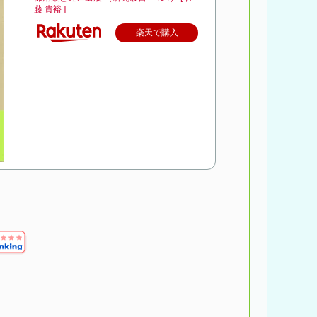
藤 貴裕 ]
楽天で購入