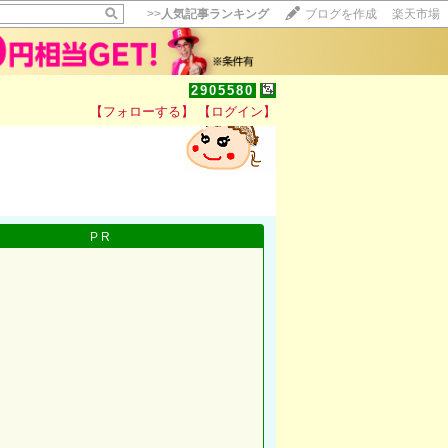
>>
人気記事ランキング
ブログを作成
楽天市場
2905580
【フォローする】
【ログイン】
【毎日開催】
15記事にいいね！で1ポイント
10秒滞在
いいね!
--
/
--
PR