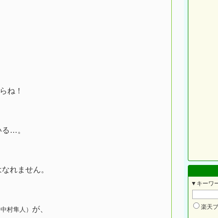
。
らね！
いる…。
はなれません。
▼キーワ
楽天
が、
（中村隼人）