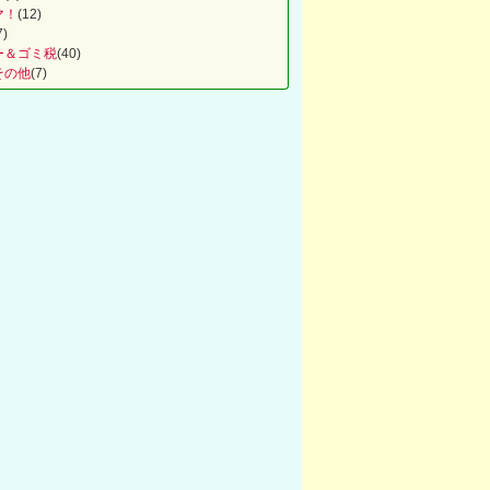
マ！
(12)
7)
ー＆ゴミ税
(40)
その他
(7)