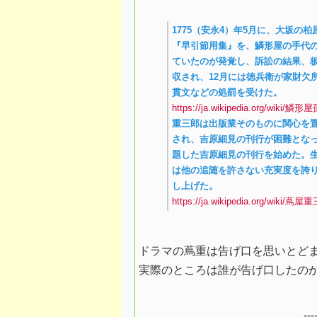
1775（安永4）年5月に、大坂
『早引節用集』を、鱗形屋の手代
ていたのが発覚し、訴訟の結果、板木
収され、12月には徳兵衛が家財欠
貫文などの処罰を受けた。
https://ja.wikipedia.org/wiki/
重三郎は出版業そのものに関心を
され、吉原細見の刊行が困難となっ
題した吉原細見の刊行を始めた。
は他の追随を許さない充実度を誇
し上げた。
https://ja.wikipedia.org/wiki/蔦
ドラマの蔦重は告げ口を思いとど
実際のところは誰が告げ口したのかし
--