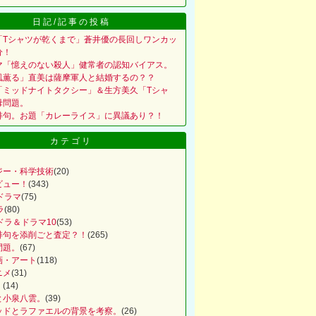
日記/記事の投稿
「Tシャツが乾くまで」蒼井優の長回しワンカッ
分！
マ「憶えのない殺人」健常者の認知バイアス。
風薫る」直美は薩摩軍人と結婚するの？？
「ミッドナイトタクシー」＆生方美久「Tシャ
母問題。
俳句。お題「カレーライス」に異議あり？！
カテゴリ
ジー・科学技術
(20)
ビュー！
(343)
ドラマ
(75)
ラ
(80)
ドラ＆ドラマ10
(53)
俳句を添削ごと査定？！
(265)
問題。
(67)
画・アート
(118)
ニメ
(31)
。
(14)
と小泉八雲。
(39)
ッドとラファエルの背景を考察。
(26)