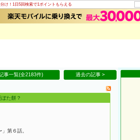
山分け！1日5回検索で1ポイントもらえる
記事一覧(全2183件)
過去の記事 >
粟ぼた餅？
〜」第６話。