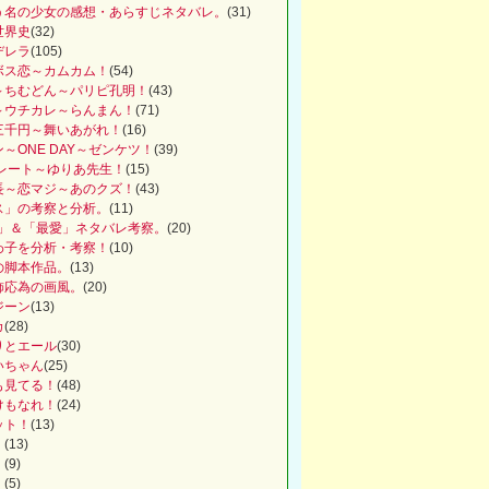
う名の少女の感想・あらすじネタバレ。
(31)
世界史
(32)
デレラ
(105)
ボス恋～カムカム！
(54)
～ちむどん～パリピ孔明！
(43)
～ウチカレ～らんまん！
(71)
三千円～舞いあがれ！
(16)
～ONE DAY～ゼンケツ！
(39)
コレート～ゆりあ先生！
(15)
長～恋マジ～あのクズ！
(43)
ス」の考察と分析。
(11)
iny」＆「最愛」ネタバレ考察。
(20)
わ子を分析・考察！
(10)
の脚本作品。
(13)
飾応為の画風。
(20)
ジーン
(13)
カ
(28)
りとエール
(30)
いちゃん
(25)
も見てる！
(48)
けもなれ！
(24)
ット！
(13)
！
(13)
！
(9)
！
(5)