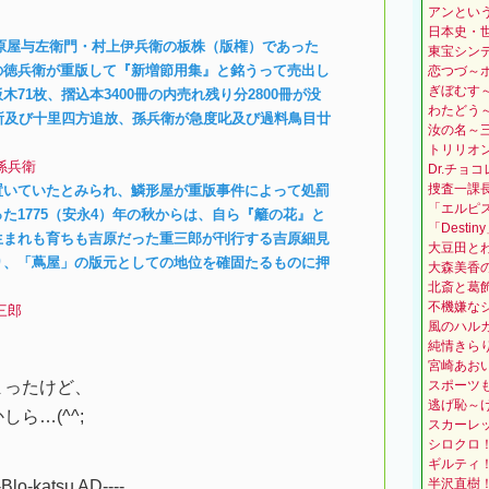
アンとい
日本史・
の柏原屋与左衛門・村上伊兵衛の板株（版権）であった
東宝シン
の徳兵衛が重版して『新増節用集』と銘うって売出し
恋つづ～
ぎぼむす
71枚、摺込本3400冊の内売れ残り分2800冊が没
わたどう
所及び十里四方追放、孫兵衛が急度叱及び過料鳥目廿
汝の名～
トリリオン
鱗形屋孫兵衛
Dr.チョ
捜査一課
置いていたとみられ、鱗形屋が重版事件によって処罰
「エルピ
た1775（安永4）年の秋からは、自ら『籬の花』と
「Dest
生まれも育ちも吉原だった重三郎が刊行する吉原細見
大豆田と
り、「蔦屋」の版元としての地位を確固たるものに押
大森美香
北斎と葛
不機嫌な
屋重三郎
風のハル
純情きら
宮崎あお
まったけど、
スポーツ
逃げ恥～
ら…(^^;
スカーレ
シロクロ
ギルティ
半沢直樹
--Blo-katsu AD----