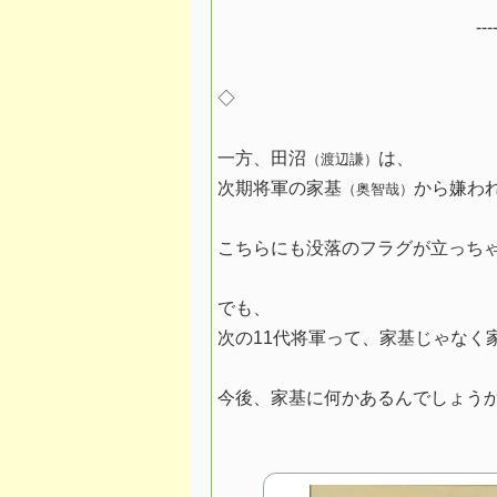
--
◇
一方、田沼
は、
（渡辺謙）
次期将軍の家基
から嫌わ
（奥智哉）
こちらにも没落のフラグが立っち
でも、
次の11代将軍って、家基じゃなく
今後、家基に何かあるんでしょう