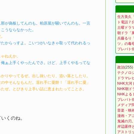
。
生方美久
ト電話７
旦那が偽板してんのも。柏原屋が騒いでんのも。一言
土曜ドラ
、こうならなかった。
朝ドラ「
だ。
兵藤るり
でたからっすよ。こいつがいなきゃ取って代われるっ
ツ」の毒
プレバト
じゃねえか。
。俺ぁ上手くやったんでさ。けど、上手くやるってな
政治
(255)
テクノロ
っかりやってるぜ。出し抜いたり、追い落としたり。
ドラマレ
世の中そんなもんだ。濡れ手に粟餅！「濡れ手に粟」
NHK大河
みたぜ。とびきり上手い話に恵まれたってことさ。
NHK朝ド
NHKよる
プレバト
メディア
音楽・映
漫画・ア
ていくのね。
鬼滅の刃
。
岸辺露伴
アストリ