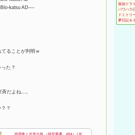
探偵ドラ
--Blo-katsu AD----
パワハラ
(
ドミトリ
夢日記＆
れてることが判明ｗ
ゃった？
家斉だよね…。
か？？
節用集と近世出版 （研究叢書 484） [ 佐