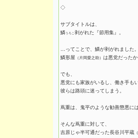
◇
サブタイトルは、
鱗
剥がれた『節用集』。
うろこ
…ってことで、鱗が剥がれました
鱗形屋
は悪党だったか
（片岡愛之助）
でも、
悪党にも家族がいるし、働き手も
彼らは路頭に迷ってしまう。
蔦重は、鬼平のような勧善懲悪に
そんな蔦重に対して、
吉原じゃ半可通だった長谷川平蔵