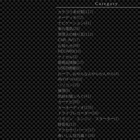
Category
カテゴリ未分類
(117)
オーディオ
(72)
ナビゲーション
(41)
車の電気
(28)
管理人の独り言
(112)
CAR_AV
(17)
お知らせ
(88)
RECARO
(10)
ケミカル
(3)
新商品情報
(17)
USED情報
(5)
おーでぃおやらなんやらかんやら
(4)
AVｲﾝﾀｰﾌｪｲｽ
(3)
パソコン
(15)
修理
(8)
気紛れ猫ぶろぐ
(41)
カーナビ
(85)
カーオーディオ
(235)
ドライブレコーダー
(16)
リモコン エンジン スターター
(1)
静音化
(13)
アクセサリパーツ
(17)
食いしん坊万歳！
(16)