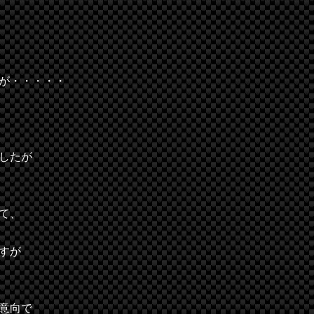
が・・・・・
したが
て、
すが
ご意向で