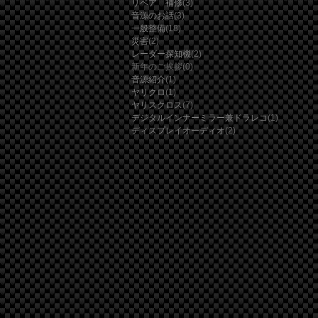
リペア 補修
(3)
音源のお話
(3)
一般整備
(18)
災害
(2)
レーダー探知機
(2)
新年のご挨拶
(0)
音源紹介
(1)
ヤリクロ
(1)
ヤリスクロス
(7)
デジタルインナーミラー兼ドラレコ
(1)
ディスプレイオーディオ
(2)