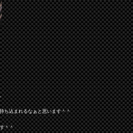
。
持ち込まれるなぁと思います＾＾
です＾＾