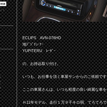
イト
ECLIPS AVN-076HD
地ﾃﾞｼﾞﾁｭｰﾅｰ
YUPITERU ﾚｰﾀﾞｰ
S
の、お持込取り付け。
いつも、お仕事を頂く車屋サンからのご依頼です
5
2
9
ここの車屋さんは、いつも程度の良い綺麗な車を
Ｈ11年モデル、走行１万９千キロ弱、てろてろ