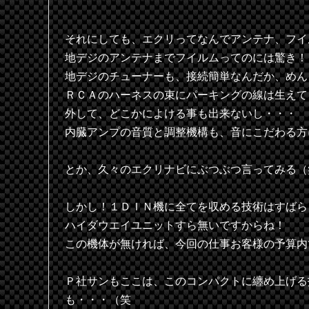
それにしても、エクリってなんでアンテナ、フイ
地デジのアンテナまでフイルムってのには驚き！
地デジのチューナーも、接続簡単なんだか、めん
ＲＣＡのハーネスの束にパーキングの線は生えて
外して、どこかによける事も出来ないし・・・
内臓アンプの音質と調整機構も、音にこだわる方
とか、久々のエクリナビにぶつぶつ言ってみる（
しかし！１ＤＩＮ機に全てを収める技術はすばら
ハイダウエイユニットすら無いですからね！
この機体が無ければ、今回の仕事お客様の予算内
Ｐ社サンもここは、このコンパクトに纏め上げる
も・・・（笑