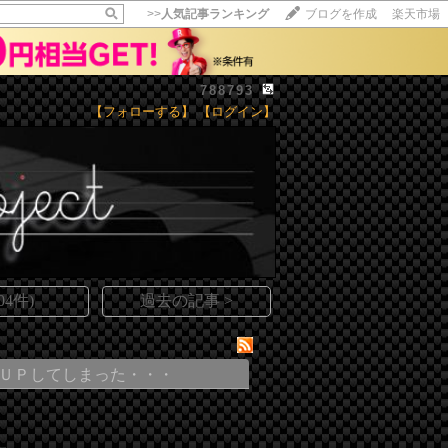
>>
人気記事ランキング
ブログを作成
楽天市場
788793
【フォローする】
【ログイン】
【毎日開催】
15記事にいいね！で1ポイント
10秒滞在
いいね!
--
/
--
4件)
過去の記事 >
ＵＰしてしまった・・・