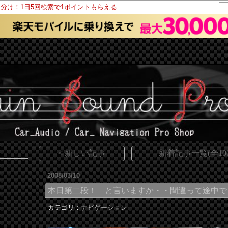
山分け！1日5回検索で1ポイントもらえる
< 新しい記事
新着記事一覧(全100
2008/03/10
本日第二段！ と言いますか・・間違って途中で
カテゴリ：
ナビゲーション