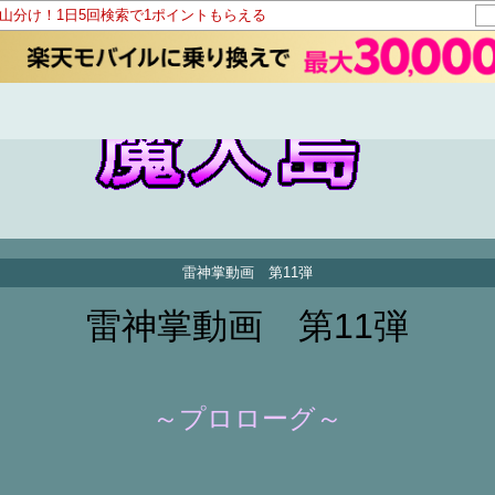
ト山分け！1日5回検索で1ポイントもらえる
雷神掌動画 第11弾
雷神掌動画 第11弾
～プロローグ～