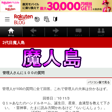
ホーム
前へ
次へ
コメント
シェア
2代目魔人島
管理人さんに１００の質問
パソコン版で見る
管理人が100の質問に全て回答。これで管理人の大体は分かるはず。
回答日：'10 11/3
Ｑ１≫あなたのハンドルネーム、誕生日、星座、血液型を教えて下さ
い。 ・雷神掌。たまに読み方聞かれるけど『らいじんしょう』。