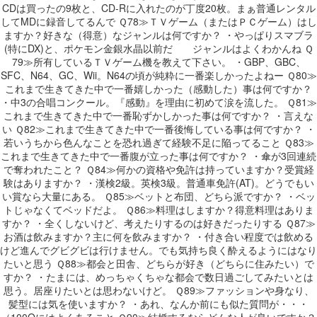
CDは買ったの9枚と、CD-Rに入れたのが丁度20枚。まぁ普通レンタル
してMDに録音してるんで Ｑ78≫ＴＶゲーム（またはＰＣゲーム）はし
ますか？好きな（得意）なジャンルは何ですか？ ・やっぱりスマブラ
(特にDX)と、ポケモン金銀水晶以前だ ジャンルはよくわかんね Ｑ
79≫所有しているＴＶゲーム機を教えて下さい。 ・GBP、GBC、
SFC、N64、GC、Wii。N64の頃が純粋に一番楽しかったよねー Ｑ80≫
これまで生きてきた中で一番嬉しかった（感動した）事は何ですか？
・中3の合唱コンクール。『感動』を理由に初めて涙を流した。 Ｑ81≫
これまで生きてきた中で一番恥ずかしかった事は何ですか？ ・言えな
い Ｑ82≫これまで生きてきた中で一番後悔している事は何ですか？ ・
若いうちから色んなことを恐れ過ぎて経験不足に陥ってること Ｑ83≫
これまで生きてきた中で一番腹が立った事は何ですか？ ・傘が3回連続
で奪われたこと？ Ｑ84≫何かの資格や免許は持っていますか？受賞経
験はありますか？ ・漢検2級。英検3級。普通車免許(AT)。どうでもい
い賞なら大量にある。 Ｑ85≫ベットと布団、どちら派ですか？ ・ベッ
トじゃなくてベッドだよ。 Ｑ86≫料理はしますか？得意料理はありま
すか？ ・全くしないけど、考えたりするのは好きだったりする Ｑ87≫
お酒は飲みますか？主に何を飲みますか？ ・付き合い程度では飲める
けど進んでグビグビは行けません。でも気持ち良く酔えるようにはなり
たいと思う Ｑ88≫都会と田舎、どちらが好き（どちらに住みたい）で
すか？ ・たまには、めっちゃくちゃな都会で数日過ごしてみたいとは
思う。居座りたいとは思わないけど。 Ｑ89≫ファッションや身なり、
髪型には気を使いますか？ ・あれ、なんか前にも似た質問が・・・
（100Qにはよくあること Ｑ90≫結婚するならどんな人が良いですか？