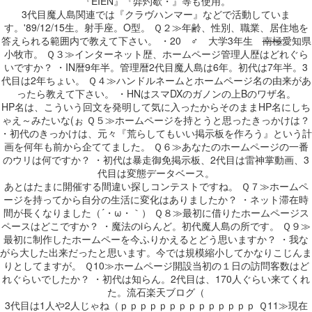
『EIEN』『弉灼歇・』等も使用。
3代目魔人島関連では『クラヴハンマー』などで活動していま
す。'89/12/15生。射手座。O型。 Ｑ２≫年齢、性別、職業、居住地を
答えられる範囲内で教えて下さい。 ・20 ♂ 大学3年生
南極
愛知県
小牧市。 Ｑ３≫インターネット歴、ホームページ管理人歴はどれぐら
いですか？ ・IN暦9年半。管理暦2代目魔人島は6年。初代は7年半。3
代目は2年ちょい。 Ｑ４≫ハンドルネームとホームページ名の由来があ
ったら教えて下さい。 ・HNはスマDXのガノンの上Bのワザ名。
HP名は、こういう回文を発明して気に入ったからそのままHP名にしち
ゃえ～みたいな(ぉ Ｑ５≫ホームページを持とうと思ったきっかけは？
・初代のきっかけは、元々『荒らしてもいい掲示板を作ろう』という計
画を何年も前から企ててました。 Ｑ６≫あなたのホームページの一番
のウリは何ですか？ ・初代は暴走御免掲示板、2代目は雷神掌動画、3
代目は変態データベース。
あとはたまに開催する間違い探しコンテストですね。 Ｑ７≫ホームペ
ージを持ってから自分の生活に変化はありましたか？ ・ネット滞在時
間が長くなりました（´・ω・｀） Ｑ８≫最初に借りたホームページス
ペースはどこですか？ ・魔法のiらんど。初代魔人島の所です。 Ｑ９≫
最初に制作したホームペーを今ふりかえるとどう思いますか？ ・我な
がら大した出来だったと思います。今では規模縮小してかなりこじんま
りとしてますが。 Ｑ10≫ホームページ開設当初の１日の訪問客数はど
れぐらいでしたか？ ・初代は知らん。2代目は、170人ぐらい来てくれ
た。流石楽天ブログ（
3代目は1人や2人じゃね（ｐｐｐｐｐｐｐｐｐｐｐｐｐｐ Ｑ11≫現在