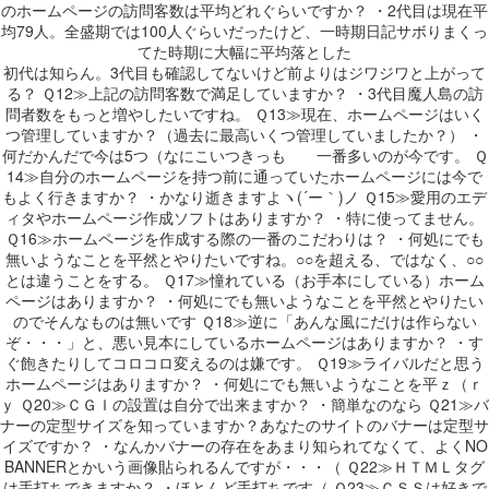
のホームページの訪問客数は平均どれぐらいですか？ ・2代目は現在平
均79人。全盛期では100人ぐらいだったけど、一時期日記サボりまくっ
てた時期に大幅に平均落とした
初代は知らん。3代目も確認してないけど前よりはジワジワと上がって
る？ Ｑ12≫上記の訪問客数で満足していますか？ ・3代目魔人島の訪
問者数をもっと増やしたいですね。 Ｑ13≫現在、ホームページはいく
つ管理していますか？（過去に最高いくつ管理していましたか？） ・
何だかんだで今は5つ（なにこいつきっも 一番多いのが今です。 Ｑ
14≫自分のホームページを持つ前に通っていたホームページには今で
もよく行きますか？ ・かなり逝きますよヽ(´ー｀)ノ Ｑ15≫愛用のエデ
ィタやホームページ作成ソフトはありますか？ ・特に使ってません。
Ｑ16≫ホームページを作成する際の一番のこだわりは？ ・何処にでも
無いようなことを平然とやりたいですね。○○を超える、ではなく、○○
とは違うことをする。 Ｑ17≫憧れている（お手本にしている）ホーム
ページはありますか？ ・何処にでも無いようなことを平然とやりたい
のでそんなものは無いです Ｑ18≫逆に「あんな風にだけは作らない
ぞ・・・」と、悪い見本にしているホームページはありますか？ ・す
ぐ飽きたりしてコロコロ変えるのは嫌です。 Ｑ19≫ライバルだと思う
ホームページはありますか？ ・何処にでも無いようなことを平ｚ（ｒ
ｙ Ｑ20≫ＣＧＩの設置は自分で出来ますか？ ・簡単なのなら Ｑ21≫バ
ナーの定型サイズを知っていますか？あなたのサイトのバナーは定型サ
イズですか？ ・なんかバナーの存在をあまり知られてなくて、よくNO
BANNERとかいう画像貼られるんですが・・・（ Ｑ22≫ＨＴＭＬタグ
は手打ちできますか？ ・ほとんど手打ちです（ Ｑ23≫ＣＳＳは好きで