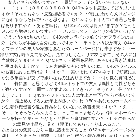
友人どちらが多いですか？ ・最近オンライン臭いからモテない
（（（（（（（８８８８８８８８８ Ｑ40≫ネット恋愛ってどう思いま
すか？それともネット恋愛経験者ですか？ ・俺には分からんけどマジ
になれるならそれでいいと思うよ。 Ｑ41≫ネットオカマに遭遇した事
はありますか？ ・ある意味ね。 Ｑ42≫メル友は何人いますか？もっと
メル友を増やしたいですか？ ・メル友ってメールだけの友達だっけ？
そういうのは居ないな。 Ｑ43≫オンラインの自分とオフラインの自
分、どちらが本当の自分に近いですか？ ・半々という説が有力 Ｑ44≫
オフラインの友人や家族もあなたのホームページには来ますか？ ・一
部リア友は時々見てるかな。見て欲しくないリア友も居て、その人には
当然教えてません＾＾ Ｑ45≫ネット被害を経験、あるいは巻き込まれ
た事はありますか？ ・まあ大袈裟なものは無いよね。 Ｑ46≫ウィルス
の被害にあった事はありますか？ ・無いよね Ｑ47≫ネットで頻繁に見
かける単語や顔文字で嫌いなものはありますか？ ・何か変な質問だな
（ 特に無いと思うけど Ｑ48≫ネットでの友人は異性と同性どちら
が多いですか？ ・同性…ですよね…！？きっと、そうだと、信じてい
ますッ…！！！ Ｑ49≫ネットでの友人は年上と年下どちらが多いです
か？ ・最近絡んでる人は年上が多いですわ Ｑ50≫あなたのホームペー
ジは著作権侵害や違法行為をしていないと断言出来ますか？ ・え、、
そ、、そそっそんんんあこと、っしてｍっませんんよ Ｑ51≫ホームペ
ージを持って良かったなぁ～と思った事は何ですか？ ・自分の何らか
の意見や作品を、見たり評価してもらったり出来ること。
あと自分の変態っぷりを世に露出出来ること Ｑ52≫ホームページを閉
鎖しようと思った（実際に閉鎖した）ほどの嫌な経験はありますか？