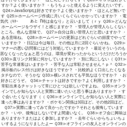
すか？よく使いますか？ ・もうちょっと使えるように覚えたいです。
Ｑ24≫JavaScriptは好きですか？よく使いますか？ ・ほとんど無いで
す Ｑ25≫ホームページ作成に月いくらぐらいかかっていますか？ ・電
気代（ｷﾀｰ あと『時は金なり』と云いまして（ｒｙ Ｑ26≫どんな
ホームページをウザイ！と感じますか？ ・管理人が管理人らしくない
ところ。色んな意味で。 Ｑ27≫自分は良い管理人だと思いますか？ ・
ある意味ね。 Ｑ28≫ホームページの更新はどれぐらいの頻度でやって
いますか？ ・日記は今は毎日。その他は月に2回ぐらいかね。 Ｑ29≫
マナーの悪い訪問客にはどう対処していますか？ ・最近そういうのも
居なくなったなぁと思うのは、環境が変わったからというだけだろうか
Ｑ30≫直リンク対策に何かしていますか？ ・別に気にしない（ Ｑ31≫
苦手な常連客はいますか？ ・苦手な人は常駐させません＾ｐ＾ Ｑ32≫
掲示板のレス付けは好きなほうですか？ ・比較的よく口出したくなる
タチなので、そうかな Ｑ33≫横レスされても平気なほうですか？ ・お
好きにどうぞ。 Ｑ34≫チャットは好きですか？よく利用しますか？ ・
常駐出来るチャットって常にひとつは欲しいですよね。 Ｑ35≫オンラ
インでしか知らない人と実際に逢いたいと思う事はありますか？ ・す
ぐ会いたくなります（（ Ｑ36≫オンラインでしか知らない人と実際に
逢った事はありますか？ ・ポケモン関係は3回ほど。その他2回ほど。
Ｑ37≫実際に逢ってみて良かったですか？それとも後悔しています
か？ ・いや、後悔はしないですよ間違いなく。 Ｑ38≫オフ会に興味は
ありますか？またはよく参加しますか？ ・去年ぐらいからちょいちょ
いするようになりましたよー Ｑ39≫オフラインの友人とオンラインの