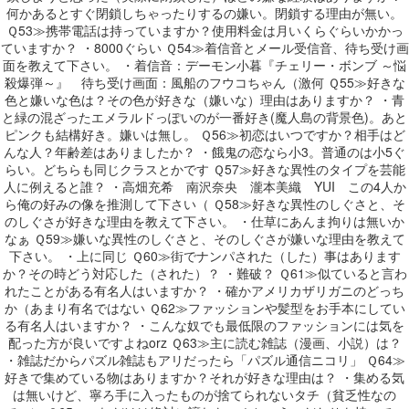
何かあるとすぐ閉鎖しちゃったりするの嫌い。閉鎖する理由が無い。
Ｑ53≫携帯電話は持っていますか？使用料金は月いくらぐらいかかっ
ていますか？ ・8000ぐらい Ｑ54≫着信音とメール受信音、待ち受け画
面を教えて下さい。 ・着信音：デーモン小暮『チェリー・ボンブ ～悩
殺爆弾～』 待ち受け画面：風船のフウコちゃん（激何 Ｑ55≫好きな
色と嫌いな色は？その色が好きな（嫌いな）理由はありますか？ ・青
と緑の混ざったエメラルドっぽいのが一番好き(魔人島の背景色)。あと
ピンクも結構好き。嫌いは無し。 Ｑ56≫初恋はいつですか？相手はど
んな人？年齢差はありましたか？ ・餓鬼の恋なら小3。普通のは小5ぐ
らい。どちらも同じクラスとかです Ｑ57≫好きな異性のタイプを芸能
人に例えると誰？ ・高畑充希 南沢奈央 瀧本美織 YUI この4人か
ら俺の好みの像を推測して下さい（ Ｑ58≫好きな異性のしぐさと、そ
のしぐさが好きな理由を教えて下さい。 ・仕草にあんま拘りは無いか
なぁ Ｑ59≫嫌いな異性のしぐさと、そのしぐさが嫌いな理由を教えて
下さい。 ・上に同じ Ｑ60≫街でナンパされた（した）事はあります
か？その時どう対応した（された）？ ・難破？ Ｑ61≫似ていると言わ
れたことがある有名人はいますか？ ・確かアメリカザリガニのどっち
か（あまり有名ではない Ｑ62≫ファッションや髪型をお手本にしてい
る有名人はいますか？ ・こんな奴でも最低限のファッションには気を
配った方が良いですよねorz Ｑ63≫主に読む雑誌（漫画、小説）は？
・雑誌だからパズル雑誌もアリだったら「パズル通信ニコリ」 Ｑ64≫
好きで集めている物はありますか？それが好きな理由は？ ・集める気
は無いけど、寧ろ手に入ったものが捨てられないタチ（貧乏性なの