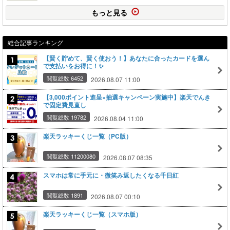
もっと見る
総合記事ランキング
【賢く貯めて、賢く使おう！】あなたに合ったカードを選ん
で支払いをお得に！✨
閲覧総数 6452
2026.08.07 11:00
【3,000ポイント進呈×抽選キャンペーン実施中】楽天でんき
で固定費見直し
閲覧総数 19782
2026.08.04 11:00
楽天ラッキーくじ一覧（PC版）
閲覧総数 11200080
2026.08.07 08:35
スマホは常に手元に・微笑み返したくなる千日紅
閲覧総数 1891
2026.08.07 00:10
楽天ラッキーくじ一覧（スマホ版）