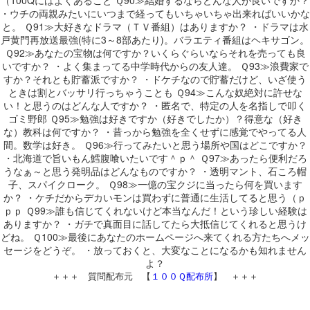
・ウチの両親みたいにいつまで経ってもいちゃいちゃ出来ればいいかな
と。 Ｑ91≫大好きなドラマ（ＴＶ番組）はありますか？ ・ドラマは水
戸黄門再放送最強(特に3～8部あたり)。バラエティ番組はヘキサゴン。
Ｑ92≫あなたの宝物は何ですか？いくらぐらいならそれを売っても良
いですか？ ・よく集まってる中学時代からの友人達。 Ｑ93≫浪費家で
すか？それとも貯蓄派ですか？ ・ドケチなので貯蓄だけど、いざ使う
ときは割とバッサリ行っちゃうことも Ｑ94≫こんな奴絶対に許せな
い！と思うのはどんな人ですか？ ・匿名で、特定の人を名指しで叩く
ゴミ野郎 Ｑ95≫勉強は好きですか（好きでしたか）？得意な（好き
な）教科は何ですか？ ・昔っから勉強を全くせずに感覚でやってる人
間。数学は好き。 Ｑ96≫行ってみたいと思う場所や国はどこですか？
・北海道で旨いもん鱈腹喰いたいです＾ｐ＾ Ｑ97≫あったら便利だろ
うなぁ～と思う発明品はどんなものですか？ ・透明マント、石ころ帽
子、スパイクローク。 Ｑ98≫一億の宝クジに当ったら何を買います
か？ ・ケチだからデカいモンは買わずに普通に生活してると思う（ｐ
ｐｐ Ｑ99≫誰も信じてくれないけど本当なんだ！という珍しい経験は
ありますか？ ・ガチで真面目に話してたら大抵信じてくれると思うけ
どね。 Ｑ100≫最後にあなたのホームページへ来てくれる方たちへメッ
セージをどうぞ。 ・放っておくと、大変なことになるかも知れません
よ？
＋＋＋ 質問配布元 【
１００Ｑ配布所
】 ＋＋＋