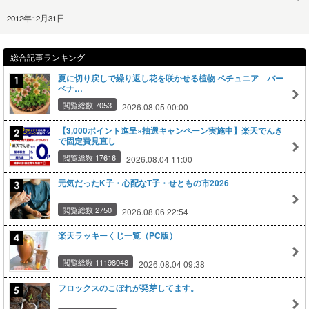
2012年12月31日
総合記事ランキング
夏に切り戻しで繰り返し花を咲かせる植物 ペチュニア バー
ベナ…
閲覧総数 7053
2026.08.05 00:00
【3,000ポイント進呈×抽選キャンペーン実施中】楽天でんき
で固定費見直し
閲覧総数 17616
2026.08.04 11:00
元気だったK子・心配なT子・せともの市2026
閲覧総数 2750
2026.08.06 22:54
楽天ラッキーくじ一覧（PC版）
閲覧総数 11198048
2026.08.04 09:38
フロックスのこぼれが発芽してます。