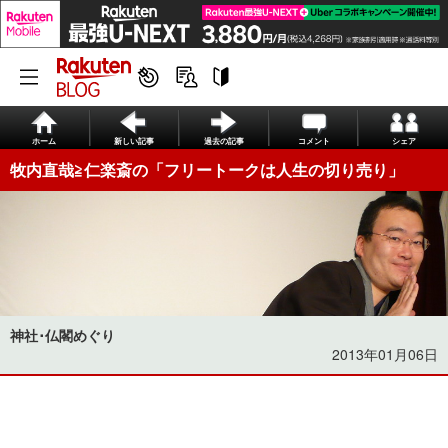
ホーム
新しい記事
過去の記事
コメント
シェア
牧内直哉≧仁楽斎の「フリートークは人生の切り売り」
神社･仏閣めぐり
2013年01月06日