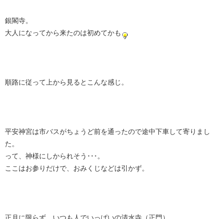
銀閣寺。
大人になってから来たのは初めてかも
順路に従って上から見るとこんな感じ。
平安神宮は市バスがちょうど前を通ったので途中下車して寄りまし
た。
って、神様にしかられそう･･･。
ここはお参りだけで、おみくじなどは引かず。
正月に限らず、いつも人でいっぱいの清水寺（正門）。