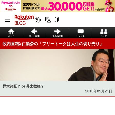
ホーム
新しい記事
過去の記事
コメント
シェア
牧内直哉≧仁楽斎の「フリートークは人生の切り売り」
昇太師匠？ or 昇太教授？
2013年05月24日