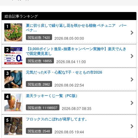
総合記事ランキング
夏に切り戻しで繰り返し花を咲かせる植物 ペチュニア バー
ベナ…
閲覧総数 7420
2026.08.05 00:00
【3,000ポイント進呈×抽選キャンペーン実施中】楽天でんき
で固定費見直し
閲覧総数 18855
2026.08.04 11:00
元気だったK子・心配なT子・せともの市2026
閲覧総数 2982
2026.08.06 22:54
楽天ラッキーくじ一覧（PC版）
閲覧総数 11198937
2026.08.07 08:35
フロックスのこぼれが発芽してます。
閲覧総数 2548
2026.08.05 19:44