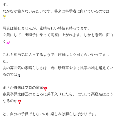
す。
なかなか飽きないみたいです。将来は科学者に向いているのでは･･･
写真は載せませんが、素晴らしい特技も持ってます。
２歳にして、出囃子に乗って高座に上がれます。しかも陽気に面白
く
これも相当気に入ってるようで、昨日は１０回ぐらいやってまし
た。
あの雰囲気の素晴らしさは、既に砂袋亭やぷぅ風亭の域を超えてい
るのでは
まさか将来はプロの噺家
春風亭昇太師匠のところに弟子入りしたら、はたして高座名はどう
なるのか
と、自分の子供でもないのに楽しみは膨らむばかりです。