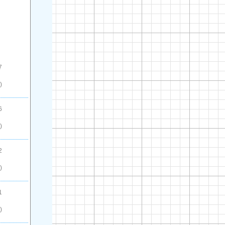
7
)
6
)
2
)
1
)