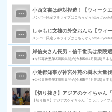
小西文書は絶対捏造！【ウィーク
しゃもじ文雄の外交おんち【ウィ