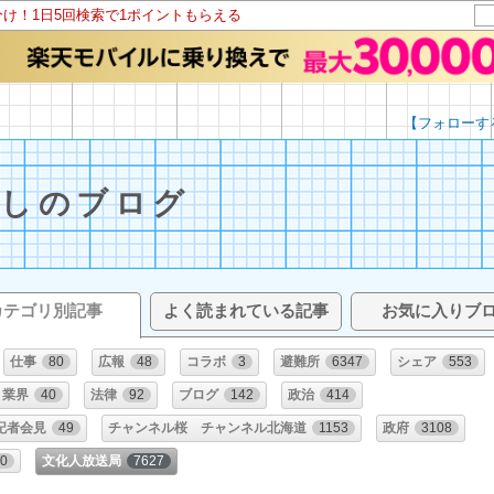
分け！1日5回検索で1ポイントもらえる
【フォローす
たしのブログ
カテゴリ別記事
よく読まれている記事
お気に入りブ
仕事
80
広報
48
コラボ
3
避難所
6347
シェア
553
業界
40
法律
92
ブログ
142
政治
414
記者会見
49
チャンネル桜 チャンネル北海道
1153
政府
3108
00
文化人放送局
7627