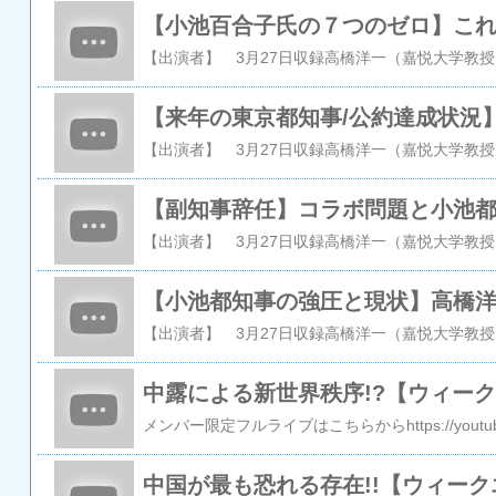
中露による新世界秩序!?【ウィー
中国が最も恐れる存在!!【ウィー