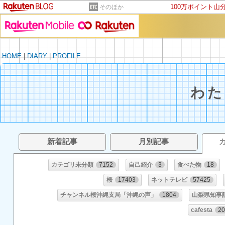
100万ポイント山
そのほか
HOME
|
DIARY
|
PROFILE
わ
新着記事
月別記事
カテゴリ未分類
7152
自己紹介
3
食べた物
18
桜
17403
ネットテレビ
57425
チャンネル桜沖縄支局「沖縄の声」
1804
山梨県知事
cafesta
2