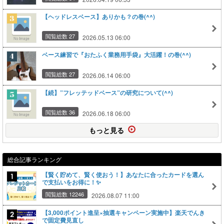
【ヘッドレスベース】ありかも？の巻(^^)
閲覧総数 27
2026.05.13 06:00
ベース練習で『おたふく業務用手袋』大活躍！の巻(^^)
閲覧総数 27
2026.06.14 06:00
【続】”フレッテッドベース”の研究について(^^)
閲覧総数 36
2026.06.18 06:00
もっと見る
総合記事ランキング
【賢く貯めて、賢く使おう！】あなたに合ったカードを選ん
で支払いをお得に！✨
閲覧総数 12246
2026.08.07 11:00
【3,000ポイント進呈×抽選キャンペーン実施中】楽天でんき
で固定費見直し