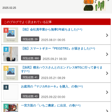
2025.02.25
このブログでよく読まれている記事
【祝】会社員卒業から無事2年経ちました(^^)
閲覧総数 29
2025.08.01 06:05
【祝】スマートギター『PEOZ/TR2』が届きました(^^)
閲覧総数 880
2025.09.21 06:30
【決死】積水ハウスさんとのエンドレスMTGに行って参りま
す(^^)
閲覧総数 41
2023.05.21 08:29
お庭用の『マジカRホーキ』を購入、の巻(^^)
閲覧総数 43
2025.09.22 00:00
一宮方面の「いちご農家」に出没、の巻(^^)