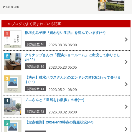
2026.05.06
このブログでよく読まれている記事
稲垣えみ子著『買わない生活』を読んでいます(^^)
閲覧総数 16
2026.08.06 06:00
クリナップさんの「横浜ショールーム」に出没して参りまし
た(^^)
閲覧総数 69
2023.05.23 05:05
【決死】積水ハウスさんとのエンドレスMTGに行って参りま
す(^^)
閲覧総数 41
2023.05.21 08:29
ノエさんと「皇居をお散歩」の巻(^^)
閲覧総数 12
2026.08.02 06:00
【定点観測】2024/4/13時点の資産状況(^^)