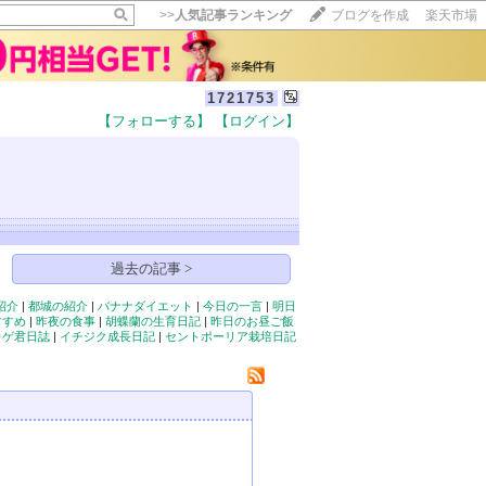
>>
人気記事ランキング
ブログを作成
楽天市場
1721753
【フォローする】
【ログイン】
【毎日開催】
15記事にいいね！で1ポイント
10秒滞在
いいね!
--
/
--
過去の記事 >
紹介
|
都城の紹介
|
バナナダイエット
|
今日の一言
|
明日
すすめ
|
昨夜の食事
|
胡蝶蘭の生育日記
|
昨日のお昼ご飯
カゲ君日誌
|
イチジク成長日記
|
セントポーリア栽培日記