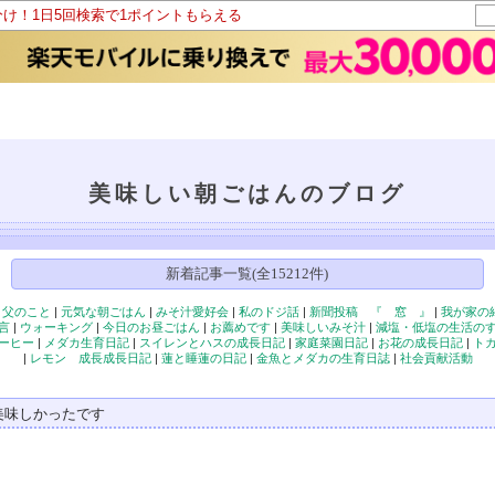
分け！1日5回検索で1ポイントもらえる
美味しい朝ごはんのブログ
新着記事一覧(全15212件)
|
父のこと
|
元気な朝ごはん
|
みそ汁愛好会
|
私のドジ話
|
新聞投稿 『 窓 』
|
我が家の
言
|
ウォーキング
|
今日のお昼ごはん
|
お薦めです
|
美味しいみそ汁
|
減塩・低塩の生活の
ーヒー
|
メダカ生育日記
|
スイレンとハスの成長日記
|
家庭菜園日記
|
お花の成長日記
|
ト
|
レモン 成長成長日記
|
蓮と睡蓮の日記
|
金魚とメダカの生育日誌
|
社会貢献活動
美味しかったです