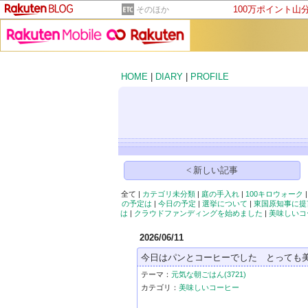
100万ポイント山
そのほか
HOME
|
DIARY
|
PROFILE
< 新しい記事
全て |
カテゴリ未分類
|
庭の手入れ
|
100キロウォーク
の予定は
|
今日の予定
|
選挙について
|
東国原知事に提
は
|
クラウドファンディングを始めました
|
美味しいコ
2026/06/11
今日はパンとコーヒーでした とっても
テーマ：
元気な朝ごはん(3721)
カテゴリ：
美味しいコーヒー