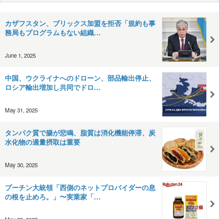
カザフスタン、ブリックス加盟を拒否「規約も事
務局もプログラムもない組織…
June 1, 2025
中国、ウクライナへのドローン、部品輸出停止、
ロシア輸出増加し共同でドロ…
May 31, 2025
タンパク質で腸が悲鳴、脂質は消化機能停滞、炭
水化物の適量摂取は重要
May 30, 2025
プーチン大統領「西側のネットプロバイダーの息
の根を止めろ。」〜実業家「…