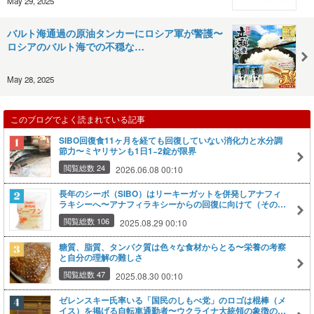
May 29, 2025
バルト海通過の原油タンカーにロシア軍が警護〜
ロシアのバルト海での不穏な…
May 28, 2025
このブログでよく読まれている記事
SIBO回復食11ヶ月を経ても回復していない消化力と水分調
節力〜ミヤリサンも1日1−2錠が限界
閲覧総数 24
2026.06.08 00:10
長年のシーボ（SIBO）はリーキーガットを併発しアナフィ
ラキシーへ〜アナフィラキシーからの回復に向けて（その
2）
閲覧総数 106
2025.08.29 00:10
糖質、脂質、タンパク質は色々な食材からとる〜栄養の考察
と自分の理解の難しさ
閲覧総数 47
2025.08.30 00:10
ゼレンスキー氏率いる「国民のしもべ党」のロゴは棍棒（メ
イス）を掲げる自転車通勤者〜ウクライナ大統領の象徴の一