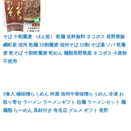
そば 十割蕎麦 （4人前） 乾麺 送料無料 ネコポス 長野県飯
綱町産 信州 乾麺 10割蕎麦 信州そば 10割 そば湯 ソバ 乾蕎
麦 乾そば 十割乾蕎麦 乾めん 麺類長野県産 ネコポス 小麦粉
不使用
3食入 極味噌らぅめん 吟屋 信州牛骨味噌らぅめん 冷凍 お
取り寄せ ラーメン ラーメンギフト 拉麺 ラーメンセット 麺
麺類 らーめん 具材付き 有名店 グルメ ギフト 長野