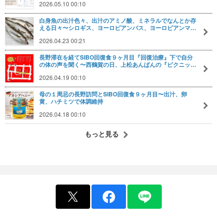
2026.05.10 00:10
白身魚の出汁色々、出汁のアミノ酸、ミネラルでなんとか存
える日々〜シロギス、ヨーロピアンバス、ヨーロピアンマ…
2026.04.23 00:21
長野滞在を経てSIBO回復食９ヶ月目『回復治療』下で自分
の体の声を聞く〜西鶴賀の日、上松あんぱんの『ピクニッ…
2026.04.19 00:10
母の１周忌の長野訪問とSIBO回復食９ヶ月目〜出汁、卵
黄、ハチミツで体調維持
2026.04.18 00:10
もっと見る