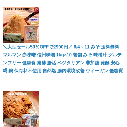
＼大型セール50％OFFで2990円／ 6/4～11 みそ 送料無料
マルマン 赤味噌 信州味噌 1kg×10 老舗 みそ 味噌汁 グルテ
ンフリー 健康食 発酵 腸活 ベジタリアン 非加熱 発酵 安心
糀 麹 保存料不使用 自然塩 腸内環境改善 ヴィーガン 低糖質