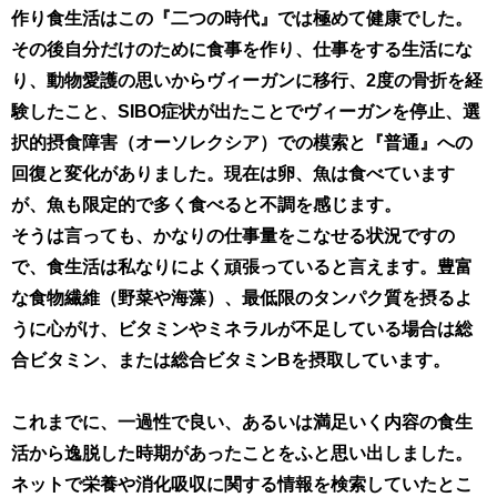
作り食生活はこの『二つの時代』では極めて健康でした。
その後自分だけのために食事を作り、仕事をする生活にな
り、動物愛護の思いからヴィーガンに移行、2度の骨折を経
験したこと、SIBO症状が出たことでヴィーガンを停止、選
択的摂食障害（オーソレクシア）での模索と『普通』への
回復と変化がありました。現在は卵、魚は食べています
が、魚も限定的で多く食べると不調を感じます。
そうは言っても、かなりの仕事量をこなせる状況ですの
で、食生活は私なりによく頑張っていると言えます。豊富
な食物繊維（野菜や海藻）、最低限のタンパク質を摂るよ
うに心がけ、ビタミンやミネラルが不足している場合は総
合ビタミン、または総合ビタミンBを摂取しています。
これまでに、一過性で良い、あるいは満足いく内容の食生
活から逸脱した時期があったことをふと思い出しました。
ネットで栄養や消化吸収に関する情報を検索していたとこ