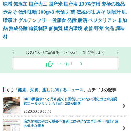
味噌 無添加 国産大豆 国産米 国産塩 100%使用 究極の逸品
赤みそ 信州味噌 300g×8 老舗 丸萬 伝統の味 みそ 味噌汁 味
噌漬け グルテンフリー 健康食 発酵 腸活 ベジタリアン 非加
熱 熟成発酵 糖質制限 低糖質 腸内環境 改善 野菜 食品 調味
料
お気に入りの記事を「いいね！」で応援しよう
いいね！
0
同じ「
健康、栄養、癒しに関するニュース
」カテゴリの記事
SIBO回復食11ヶ月を経ても回復していない消化力と水分調
節力〜ミヤリサンも1日1−2錠が限界
2026.06.08 00:10
炭水化物はやはり重要〜筋肉に速やかなエネルギー供給と脳
の健全な働き