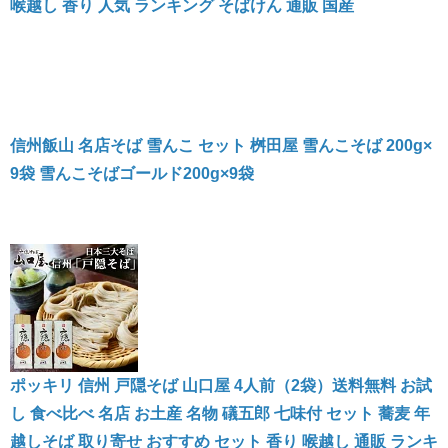
喉越し 香り 人気 ランキング そばけん 通販 国産
信州飯山 名店そば 雪んこ セット 桝田屋 雪んこそば 200g×
9袋 雪んこそばゴールド200g×9袋
ポッキリ 信州 戸隠そば 山口屋 4人前（2袋）送料無料 お試
し 食べ比べ 名店 お土産 名物 礒五郎 七味付 セット 蕎麦 年
越しそば 取り寄せ おすすめ セット 香り 喉越し 通販 ランキ