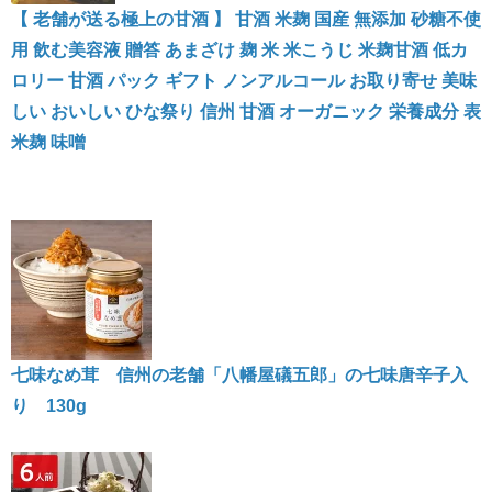
【 老舗が送る極上の甘酒 】 甘酒 米麹 国産 無添加 砂糖不使
用 飲む美容液 贈答 あまざけ 麹 米 米こうじ 米麹甘酒 低カ
ロリー 甘酒 パック ギフト ノンアルコール お取り寄せ 美味
しい おいしい ひな祭り 信州 甘酒 オーガニック 栄養成分 表
米麹 味噌
七味なめ茸 信州の老舗「八幡屋礒五郎」の七味唐辛子入
り 130g