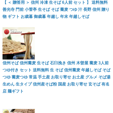
【 ＜ 贈答用 ＞ 信州 冷凍 生そば 6人前 セット 】 送料無料
善光寺 門前 小菅亭 生そば そば 蕎麦 つゆ 汁 長野 信州 贈り
物 ギフト お歳暮 御歳暮 年越し 年末 年越しそば
信州そば 信州蕎麦 生そば 石臼挽き 信州 木曽屋 蕎麦 3人前
つゆ付き セット 送料無料 生 そば 信州蕎麦 年越しそば そば
つゆ 蕎麦つゆ 常温 手土産 お取り寄せ お土産 グルメ そば湯
生めん 生タイプ 信州産そば粉 国産 お取り寄せ 玄そば 有名
店 麺ギフト