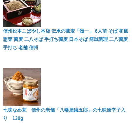
信州松本こばやし本店 伝承の蕎麦「髄一」 6人前 そば 和風
惣菜 蕎麦 二八そば 手打ち蕎麦 日本そば 簡単調理 二八蕎麦
手打ち 老舗 信州
七味なめ茸 信州の老舗「八幡屋礒五郎」の七味唐辛子入
り 130g