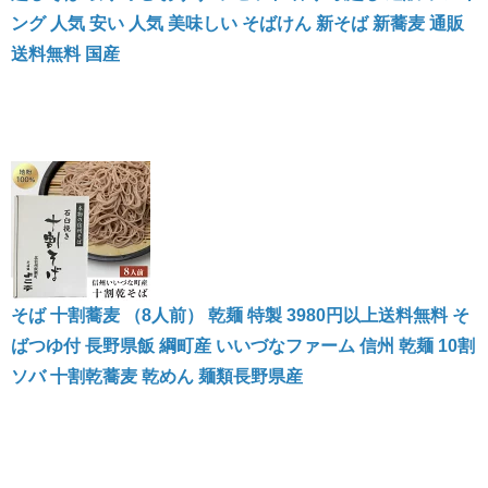
ング 人気 安い 人気 美味しい そばけん 新そば 新蕎麦 通販
送料無料 国産
そば 十割蕎麦 （8人前） 乾麺 特製 3980円以上送料無料 そ
ばつゆ付 長野県飯 綱町産 いいづなファーム 信州 乾麺 10割
ソバ 十割乾蕎麦 乾めん 麺類長野県産