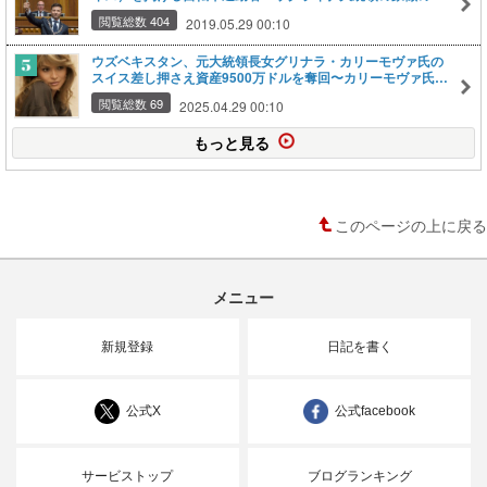
つ、メイスを片手に庶民のために尽くすことを前面にアピー
閲覧総数 404
2019.05.29 00:10
ル
ウズベキスタン、元大統領長女グリナラ・カリーモヴァ氏の
スイス差し押さえ資産9500万ドルを奪回〜カリーモヴァ氏は
以前刑務所服役
閲覧総数 69
2025.04.29 00:10
もっと見る
このページの上に戻る
メニュー
新規登録
日記を書く
公式X
公式facebook
サービストップ
ブログランキング