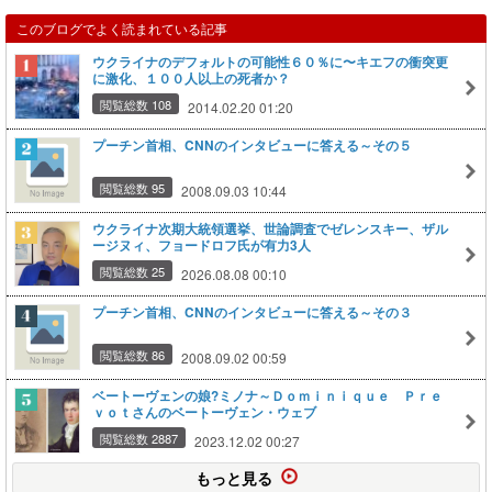
このブログでよく読まれている記事
ウクライナのデフォルトの可能性６０％に〜キエフの衝突更
に激化、１００人以上の死者か？
閲覧総数 108
2014.02.20 01:20
プーチン首相、CNNのインタビューに答える～その５
閲覧総数 95
2008.09.03 10:44
ウクライナ次期大統領選挙、世論調査でゼレンスキー、ザル
ージヌィ、フョードロフ氏が有力3人
閲覧総数 25
2026.08.08 00:10
プーチン首相、CNNのインタビューに答える～その３
閲覧総数 86
2008.09.02 00:59
ベートーヴェンの娘?ミノナ～Ｄｏｍｉｎｉｑｕｅ Ｐｒｅ
ｖｏｔさんのベートーヴェン・ウェブ
閲覧総数 2887
2023.12.02 00:27
もっと見る