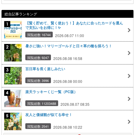
総合記事ランキング
【賢く貯めて、賢く使おう！】あなたに合ったカードを選ん
で支払いをお得に！✨
閲覧総数 16744
2026.08.07 11:00
暑さに強い！マリーゴールドと日々草の種を採ろう！
閲覧総数 9247
2026.08.08 16:58
百日草を長く楽しみたい
閲覧総数 3996
2026.08.08 00:00
楽天ラッキーくじ一覧（PC版）
閲覧総数 11203488
2026.08.07 08:35
友人と価値観が似てる幸せ！
閲覧総数 2541
2026.08.08 10:22