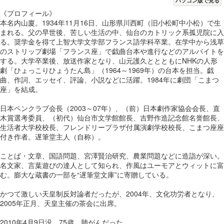
パソコン版で見る
《プロフィール》
本名内山廈。1934年11月16日、山形県川西町（旧小松町中小松）で生
まれる。父の早世後、苦しい生活の中、仙台のカトリック系孤児院に入
る。奨学金を得て上智大学文学部フランス語学科卒業。在学中から浅草
のストリップ劇場「フランス座」で戯曲台本や進行などのアルバイトを
する。大学卒業後、放送作家となり、山元護久ととともにNHKの人形
劇「ひょっこりひょうたん島」（1964～1969年）の台本を担当。戯
曲、作詞、エッセイ、評論、小説などに活躍。1984年に劇団「こまつ
座」を結成。
日本ペンクラブ会長（2003～07年）、（前）日本劇作家協会会長、直
木賞選考委員、（初代）仙台市文学館館長、吉野作造記念館名誉館長、
生活者大学校校長、フレンドリープラザ付属演劇学校校長、こまつ座座
付き作者。遅筆堂主人（自称）。
ことば・文章、国語問題、宮澤賢治研究、農業問題などに造詣が深い。
名文家、言葉遊びの達人として知られ、作風はユーモアとウィットに富
む。膨大な蔵書の一部を“遅筆堂文庫”に寄贈している。
かつて激しい天皇制反対論者だったが、2004年、文化功労者となり、
2005年正月、天皇主催の茶会に出席。
2010年4月9日没。75歳。肺がんだった。