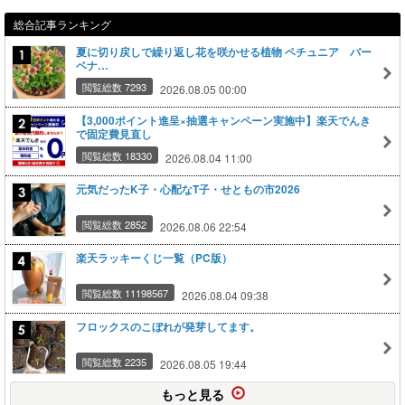
総合記事ランキング
夏に切り戻しで繰り返し花を咲かせる植物 ペチュニア バー
ベナ…
閲覧総数 7293
2026.08.05 00:00
【3,000ポイント進呈×抽選キャンペーン実施中】楽天でんき
で固定費見直し
閲覧総数 18330
2026.08.04 11:00
元気だったK子・心配なT子・せともの市2026
閲覧総数 2852
2026.08.06 22:54
楽天ラッキーくじ一覧（PC版）
閲覧総数 11198567
2026.08.04 09:38
フロックスのこぼれが発芽してます。
閲覧総数 2235
2026.08.05 19:44
もっと見る