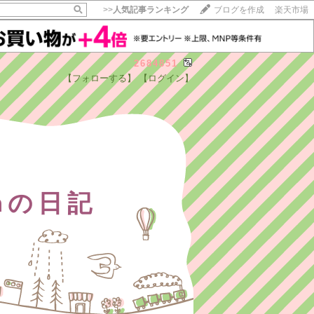
>>
人気記事ランキング
ブログを作成
楽天市場
2684851
【フォローする】
【ログイン】
mの日記