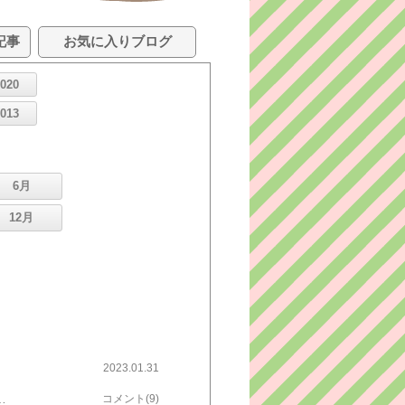
記事
お気に入りブログ
2020
2013
6月
12月
2023.01.31
ります。経理以外の書類仕事もたっぷり残っています。なので、切羽詰まっているものから順に、後回しにできるものは後回しにして、急ぎの事柄からちぎっては投げちぎっては投げ、必死でやっつけて、19時、最低限はなんとか片付いたので今日はおしまいにしました。ようやくスマホを見る時間ができたのでチェックしたら、昨日書いた友人からメールが入っていました。ご主人は倒れた時、3回意識を失ったのだそうですが、最初の一度は脱水が原因だと言われたそうです。後の2回の失神の原因は検査して調べるとのこと。それと、肺に影があるとのことで、それも検査するようです。今はご主人はお元気にしておいでだそうで、明日は退院とのこと、いずれにしても重篤な状態ではなさそうな感じで、少し安心しました。皆様にもご心配をおかけしましたが、暖かいコメントをたくさん、ありがとうございました。
コメント(9)