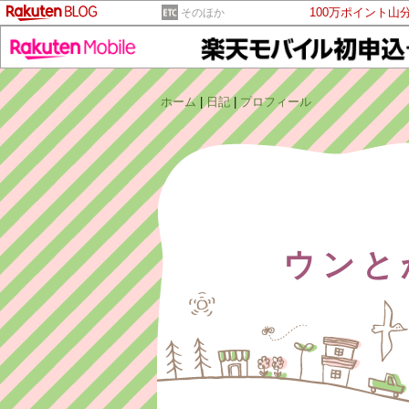
100万ポイント山
そのほか
ホーム
|
日記
|
プロフィール
ウンと