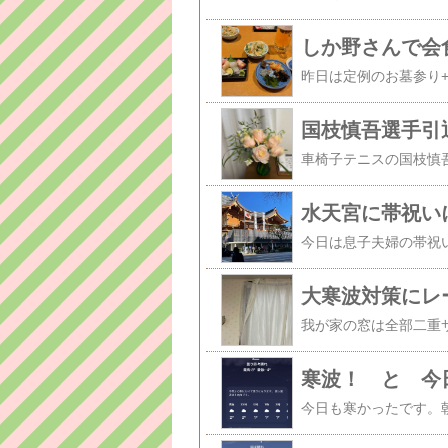
しか野さんで会
国枝慎吾選手引
水天宮に帯祝い
大寒波対策にレ
寒波！ と 今