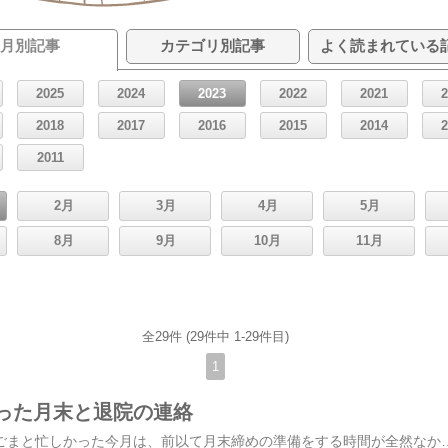
月別記事
カテゴリ別記事
よく読まれている
2025
2024
2023
2022
2021
2018
2017
2016
2015
2014
2011
2月
3月
4月
5月
8月
9月
10月
11月
全29件 (29件中 1-29件目)
1
った月末と退院の連絡
今日は月末でした。細ごまと忙しかった今月は、前以て月末締めの準備をする時間が全然なかったので、今日はお仕事が山盛りでした。それなのに、家の作業場でしないとならない仕事があったので、頑張ってそれをお昼過ぎに終わらせ、それから、銀行に寄ってお昼を買って、13時少し前に事務所に滑り込みました。半日潰れてしまいしたが、そこから、最低限今日のうちにおわらせないといけないことを猛ダッシュで片付けました。データを引っ張り出してプリントアウトして送信したら、次は別のデータをまとめて振り込みのリスト作成、月末支払いの振り込みをして、終わった！と時計を見たら14時58分でした。ひえー、あぶない！でも、セーフ！！ほっ。ってそんな間もなく、15時をすぎたので入金をチェック。経理係のお仕事はまだ残っていますが、銀行仕事が済んだので残りは後日することにして、電話やメールに取り掛か