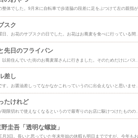
ブスク
昨日は三連休初日の土曜日、お花のサブスクの日でした。お花はお蕎麦を食べに行っている間に佐川さんが置き配しておいてくれました。今週のお花は綺麗にカラーコーディネートされてオシャレにまとまっています。メインは種類の違う3本のバラと、グリーンの菊（マム）、水仙とラベンダーがチラッと見えています。階段室は、バラとラベンダーの組み合わせ。こんな感じです。流石にスイートピーはリタイアですが、本当によくもってくれました。そして玄関はこうなりました。一番長持ちしそうと思っていた葉牡丹は先週まででさよならでした。 それでも
と先日のフライパン
今日は久しぶりに夫と、以前住んでいた街のお蕎麦屋さんに行きました。そのためだけにバスに乗って。わたしたちがお店に着いたのがお昼少し前、それで一旦満席になりました。あとは気長に注文の品が出てくるのを待つだけです。20人程で一杯になる小さなお店ですが、なにしろ時間がかかります。中には苦情を言うお客さんもいらっしゃるのでしょう、各テーブル脇の壁にはこんな↓貼り紙が。右半分は時間がかかりますというお断りですが、左半分はマスターの独り言です。確かに、ここのお汁は"並木の藪ほどじゃないけど"しょっぱいです。でも、わたしにはその味が最高。わたし、街のお蕎麦屋さんでよく出てくる、中途半端に甘くした汁が嫌いなのです。 などと言っているうちにまずそば掻きが出てきました。香りが良いのでお塩だけでとても美味しいです。でも、今日の蕎麦がきは、少し水が多かったみたいで、柔らかすぎでした。ちょっと残念。それでも夫と2人で完食しました。少し待って、お蕎麦です。夫は鴨南蛮を注文。こちらはわたしが注文した鳥南蛮です。一番好きなのは卵南蛮で、これを卵でとじてあるお蕎麦だっ
ル差し
今日も台所周りのお話です。お醤油差しってなかなかこれっていうのに出会えないと思いませんか？わたしは、長年お醤油刺し難民をしてきました。それが、何年か前、ブロ友のじぇりねこさんと一緒に行った「すみだガラス市」という東京下町の硝子工場がたくさん出店するガラス器の特売市でおまけ？にいただいた醤油差しが奇跡！と思うほど使いやすくて、ようやくいい醤油差しに出会えたと思っていました。ところが、夫は容量が50mlと極小サイズなのが気に入らなくて、すぐ空になると不満たらたら。空になったって洗って継ぎ足すのはわたし、自分は何をするわけでもないのに。最近は、新しくしないととか、買わないといけないとか、もうほんとにうるさくて、わたしの耳にはタコが住みつきそうでした。長年醤油刺し難民をしてきたわたしは、スーパーや雑貨屋さんでは人生最大くらいの僥倖に恵まれなかったら満足のいく醤油差しに出会えるとは思えないので、買いに行く気にもなれないでいました。それが、お正月休みの最後の日に、コーヒー用のマグカップを買い替えたいと思って楽天市場をうろうろしていた時に、どこのショップでもレビューが星4.5とか5とかいう醤油差しを見つけたのです。iwakiフタ付醤油差し（M） 5032-BK耐熱ガラス製の蓋付き醤油差しのシリーズです。容器の部分が耐熱ガラスのパイレックス製（ただし熱湯消毒はNG）で、全ての部品がバラバラになってすごく洗いやすそうです。液ダレも大丈夫そう。液ダレしないとほとんどのレビューアーが書いていました。容量が120mlでわたしが思っていたのより少し大きめなのですが、これならい
ったけれど
ヤマダ電機のポイントが期限切れで使えなくなるというので最寄りのお店に駆けつけたものの、特にほしい電気製品はやっぱり思いつかなくて、実店舗の中でヤマダモールにアクセスしてゲットしたフライパン✌️！これなんですけど。なんと、元日に届いて、大喜びで使い始めました。ところが、これが熱くなりません😩。その前にIHコンロが変な音がします。その上、変な振動がフライパンに伝わってきて、熱しているとスーっと何センチか横滑りするのです。これって多分その振動のせいですよね。音も振動も、最初はコンロが壊れたと思いました。でも、この家に引っ越してきた時に買った他のティファールは、ちゃんと使えていて、しっかり熱くなるし、変な振動もしません。もちろん横滑りもしないし。おかしいのはコンロではなくお鍋の方かも。ティファールって熱するとお鍋の真ん中の赤いマー
東野圭吾「透明な螺旋」