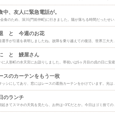
食中、友人に緊急電話が。
昨日は定例のお墓参り+会食のため、深川(門前仲町)に行きました。陽が落ちる時間だったせいか、前日より風が冷たくて、もっと温かくして来ればよかったと思いましたが、外にいたのは駅からお寺に行ってお墓参りをしている間だけでしたので、大丈夫でした。お食事はいつものしか野さんです。お店について、注文も終わり、こんな感じに何種類かお料理が出てきたころ、友人のスマホの電話が鳴りました。最初はえ？えっ？と何度も聞き返していたけれど、どうにか話が通じた様だったのが、その内ちょ
退 と 今週のお花
車椅子テニスの国枝慎吾選手が引退を表明しましたね。故障を乗り越えての復活、世界三大大会にパラリンピックを合わせた四大会優勝の生涯ゴールデンスラム獲得、そして世界ランキング1位の今引退というのは、ほとんどの人にとって驚きしかなかったでしょう。もちろんわたしも驚きましたし、残念で堪りません。でもきっと、やりたいこと、やるべきこたはやり切ったという思いがおありなのじゃないかと思うし、チャンピオンのまま引退というのは彼の美学なのかなとも思います。そして、今まで成し遂げてきたことよりも、もっと壮大な夢を抱いての引退なのだろうとも思うのです。素晴らしい再スタート
に と 鰻屋さん
ースのカーテンをもう一枚
我が家の窓は全部二重サッシにしてあり、窓にはレースの遮熱カーテンをかけています。光は通すけれど、遮熱効果はとても高くて、夏も冬もこれで十分と思っていました。ところが、ここ数日の記録的な寒さで、いつも座っている場所の脇の窓から寒気が押し寄せてきて、とっても寒いのです。今朝、ふと思いついて、以前の家で使っていた普通のレースのカーテンを一枚足してみました。左のはじの方に厚めのレースカーテンの内側に張った薄手のレースカーテンが見えますよね。元々、カーテンレールに下が
日のランチ
今日も寒かったです。朝起きてスマホの天気を見たら、お外は−3℃だとか。今日はゴミ捨てのない日なのでよかった！でも、12月の帳簿の締めが明日で、今日中に残高を合わせておかないとならなかったので、今日はいつもより1時間早く出かけましたが、いろいろ仕事が溜まっていて、そっちも最低限片付けただけで、山ほど積み残しができました。それなのに残高合わせにも手こずって、とくに銀行残が、見つけづらい記帳ミスが2件あったせいでなかなか合わなくて、終わった