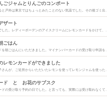
んごジャムとりんごのコンポート
今朝起きてスマホを見ると戸外は東京ではちょっとみたことのない気温でした。その後ゴミ出しに出たら、ドアを開けて2-3歩踏み出したところで家に戻りたくなりました。良いお天気でしたので恐れていた雪は降-りませんでしたが、風が強くて、日差しがあってもとんでもない寒さでした。風といえば昨夜の風はすごかったです。今の家に引っ越してきて、戸外の風の音が室内で聞こえたのはほぼ初めてでした。ピューピューでなくゴーゴーでした。でも、ニュースなどで何度も言っていた水道管の凍結もなく、ここ東京は大山鳴動。。。という感じでした。ありがたや。さて、今朝の朝ごはん、今日はレモンカードはお休みしました。代わりに食べたのは↓これです。パンに詰める中身をりんごジャムとりんごのコンポートにしただけなので見た目は似てますね。実はこの週末、レモンカードだけでなくりんごも煮たのです。ジャムとコンポートを作ったのですが、ジャムは横着して皮ごと煮たら、皮が柔ら
デザート
昨夜のデザートはこれでした。レディーボーデンのアイスクリームにレモンカードをかけて、イチゴを載せたものです。いちごはとちあいか。すごく不恰好な訳ありいちごでしたが、甘味も酸味もあり、身が締まって歯応えも良く、美味しいイチゴでした。レモンカードは冷やしたせいで硬くなってしまいましたが、すりおろしたレモンの皮が時々プチッとして、面白い舌触りです。お味は、もちろん酸味も甘みも強いのだけ
朝ごはん
昨日作ったレモンカードを朝ごはんにいただきました。マイナンバーカードの受け取り申請をした後に久しぶりで行ったお気に入りのパン屋さんで買ったパンに詰めてみました。買いに行ったときが焼き上がってからまだあまり時間が経っていなくて薄切りスライスができないということで4枚切りで買ってきたのが
のレモンカードができました
先日、ブロ友の曲まめ子さんが、ご近所からいただいたレモンを使ってレモンジャムを使ったことをブログアップしていらっしゃったのですが、それを見たらレモンカードがすごく食べたくなりました。材料はレモン（皮と果汁）と卵とバターとお砂糖なので、安全なレモンさえあれば家にあるもので出来るし、作るのもそんなに大変ではありません。味は酸味のあるカスタードクリームみたいな？酸っぱいジャムの好きなわたしにはなかなかツボなスプレッドです。そしたら、先週、家の近所の超ミニなスーパーで、まるで誂えたかのように国産レモンが売っていたのです。2個ワンパックで、この量もお誂え向き。これはもう作るしかない！ということで購入。今日出来たのがこれなんですが、なんともツッコミどころ満載の代物になりました。まずおかしいのは色ですよね。レモンカードというよりオレンジカードみたいでしょ？いやいや、ちゃんとレモンを使ったのですよ？ただ、我が家の買い置きの卵これ
ード と お花のサブスク
今日はマイナンバーカードの受け取り予約の日でした。と言っても、実際には受け取れなくて、後日郵送になるということでしたが、ともかく受領の手続きに行ってきました。後で調べたら区役所に行けばその場で受け取れたらしいのですが、まあ仕方ないでしょう。暗唱番号などを記入して待つこと10分ほど、番号を呼ばれてその暗証番号を何に使うかなどの説明を受けて、郵送申し込み？の手続きが完了しました。ちょっと買い物などをして戻って来るとサブスクのお花が届いていました。最高気温が一桁という寒さの続いている中なせいかお花が元気です。いつもな