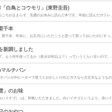
書「白鳥とコウモリ」(東野圭吾)
お正月に引き続き、ごろごろが止まらず、先週のお休みに読んだ本です。年始に読んだガリレオシリーズの「透明な螺旋」の前に発行された作品で、こちらはノンシリーズものです。弁護士が、放置された車の後部座席で刺殺死体となって発見されますが、事務所の通話記録を手掛かりに容疑者が割り出されます。逮捕された容疑者の男は容疑を認め、自分はすでに時効となった殺人事件の真犯人で、それを弁護士に打ち明けたところ、名乗り出て真実を明かすべきだと責め立てら、犯行に及んだと供述したのです。警察、検察はこの自供を真実であるとして捜査を終了、起訴手続きを開始します。ところが、被害者の一人娘は、供述に違和感を感じ、実像とは異なる父親の言動をもとに裁判が行われ判決が下されることに納得がゆかず、被告人の供述の真偽を調べ始めます。一方、被告人の息子も同様に父親の供述を不自然に思い、すっきりしない思いを抱えていました。そんな2人が偶然犯行現場で出会い、やがて事実の解明に向けて協力して取り組み始めます。娘と青年はそれぞれの父親の過去
栗千本
今日のおやつはこちら。栗千本、年末に、お正月にいただこうと思って買っておいたのにすっかり忘れて冷凍庫で眠っていたお菓子です。モンブラン＋大福という感じのスイーツで、和×洋な、こういうのを新ジャンルというのかも。栗のペースト（粒入り）と生クリームを合わせた餡を柔らかいお餅のような皮で包んで、その上にモンブランケーキのように栗のペーストを絞ったものが載せてあります。こんなふうにパッケージングされていて、見るから
を新調しました
我が家のコーヒーカップ、もう何年使ってるか（多分10年以上？）っていうくらい古いので、カップの内側が傷だらけらしく、コーヒー紅茶の汚れが洗っても落ちなくなっていました。そろそろ新しいのが欲しいとは思うのですが、外側が全然綺麗なのでなかなか踏ん切りがつきませんでした。でも、昨年末、思い切って新しいのを注文して、そ
mマルチパン
先日買
雪」のお味
昨日
日のおやつ