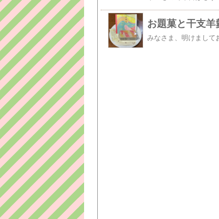
お題菓と干支羊