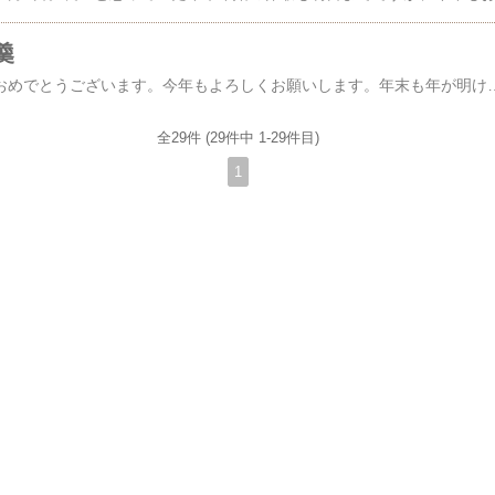
羹
みなさま、明けましておめでとうございます。今年もよろしくお願いします。年末も年が明けてもグダグダ過ごしているわたしですが、弟が今年も仏壇に備えるようにと、両口屋是清さんのお題菓と干支羊羹を暮れのうちに届けてくれましたので、昨日の元旦に仏壇に供えました。お題菓は、歌会始のお題にちなんだ和菓子で、今年、令和5年の御題菓は御題の「友」に因んだ棹菓子「古琴乃友」でした。古琴乃友は互いに理解し合う友という意味の四文字熟語とのこと。「手と手を取り合う様を、三色の餡村雨と栗入り小豆あんで意匠」したそうです。もう一つの干支羊羹は、今年は、卯。明る野や兎の尻に
全29件 (29件中 1-29件目)
1