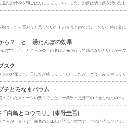
昨日は、この前の週末に煮たお汁粉を朝ごはんにしてしまいました。お餅は切り餅を焼いたもの。お雑煮もだけれど、お汁粉も、お餅は焼いてないとなんだか落ち着きません。こちらはわたしの分ですが、夫の分は焼餅を2個入れたので、見栄えが悪くてアップできません。夫はそれでも足りなかったようで、あとふた切れ焼いてあげたら、お醤油をつけて海苔を巻いて食べていました😵ほんとにお餅好き！そういえば先週末は金時豆も煮たのだっけ。金時豆はこ
先日、スーパーセールが始まったら買おうと思っていたものをまとめてポチしていた時に目に留まったもの、箱みつ 冬季限定 純粋蜂蜜 蜂蜜という商品ですが、その名の通り箱に入った蜂蜜です。蜂蜜って、冬になるとよく固まっていますが、全体が均一に固まるわけではなく、透明なところが残るし、固まった部分は結晶の粒でザラザラしてますよね。この箱みつはバターのような見た目で均一に固まっていて、舌触りはざらざらせずに滑らか、味は普通に蜂蜜なんですって。はちみつ大好きなわたし❤️、気になって気になって、とうとう衝動買いしてしまいました。で、それが昨日届きまし
から？ と 湯たんぽの効果
わたしは冷え症ではないはずでした。ところが今年の冬は足先が冷えて眠れないというが何度もありました。今までは、暑い時期、暖かい時期はもちろん寒い季節でもそんなことはありませんでしたが、今年は特に足先。足先が酷く冷えてしまうと何をしてもなかなか温まらず、そのせいで眠れなかったことは一度や二度ではありませんでした。それと、寝ている間や、起きぬけにふくらはぎが攣ることも時々起きるようになりました。ビタミン不足とか、カリウムだとか、いろいろ言われましたが、冷えのせいかもとレッグウォーマーをして眠るようにしたら、少なくなりました。足先が冷えるのも脚が攣るのも、どちらもキーワードは「冷え」ということになるようです。今年の寒さは確かにひどいですから。でも原因はその寒さだけなのかしらと考えて、もしかしたら血行が悪くなっているのかもと思いました。思いついたものの自分では答え合わせもできないので、年末に健康診断を受けた時に内科の内診の際に相談してみました。脚が攣るのも足先の冷えも特に右側が酷い気がするというと、右側の血管がどこかで詰まっているという可能性もあるから一度検査を受けたらどうかと勧められました。なるほどとは思ったけれど、来月の診察の時に主治医にも相談してみようと思っているうちに、お正月休みが終わった頃から、右の股関節あたりに軽い痛みを感じるようになりました。ここは、この冬は調子が良かったのですけど、3年ほど前突然激しい痛みに襲われて、受診したら変形性股関節症と診断された部位です。これと言った根拠はないけれど、なんとなくの思い付きで、足元に置いていた湯たんぽを右の腰(
ブスク
先週土曜日届いたサブスクのお花です。日にちが経ってしまいましたが、どうぞみてやってくださいね。いつもの電話の脇、リビングのお花です。今週のバラはお花は小さいですが、香りが良いです。階段にはこちら。先週買った梅が満開手前まで開いたので、飾りました。こちら↓は、もう3、4週目になるのですが、まだとてもきれいなので
プチとろなまバウム
昨日のおやつも年末に買っていたスイーツの残りでした。千葉県木更津市の「せんねんの木」さんの​とろなまバウム、プチバージョン6種類入り​というのを買ったうち残っていたプチ抹茶輪ウムとプチ4種のベリー輪ウムです。フルサイズの製品の中では「とろなまチョコ」が一番人気らしくて、それは開封一番、最初にわたしが戴いてしまいました。チョコのほろ苦さと香りが良くて、コーヒーにぴったり、一番人気だけのことはある美味しさでした。昨日戴いたのは、夫
書「白鳥とコウモリ」(東野圭吾)
お正月に引き続き、ごろごろが止まらず、先週のお休みに読んだ本です。年始に読んだガリレオシリーズの「透明な螺旋」の前に発行された作品で、こちらはノンシリーズものです。弁護士が、放置された車の後部座席で刺殺死体となって発見されますが、事務所の通話記録を手掛かりに容疑者が割り出されます。逮捕された容疑者の男は容疑を認め、自分はすでに時効となった殺人事件の真犯人で、それを弁護士に打ち明けたところ、名乗り出て真実を明かすべきだと責め立てら、犯行に及んだと供述したのです。警察、検察はこの自供を真実であるとして捜査を終了、起訴手続きを開始します。ところが、被害者の一人娘は、供述に違和感を感じ、実像とは異なる父親の言動をもとに裁判が行われ判決が下されることに納得がゆかず、被告人の供述の真偽を調べ始めます。一方、被告人の息子も同様に父親の供述に不自然なものを感じ、すっきりしない思いを抱えていました。そんな2人が偶然犯行現場で出会い、やがて事実の解明に向けて協力して取り組み始めます。娘と青年はそれぞれ