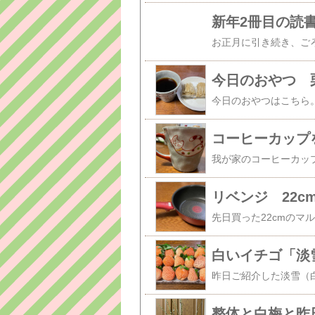
新年2冊目の読
今日のおやつ 
コーヒーカップ
リベンジ 22c
白いイチゴ「淡
整体と白梅と昨