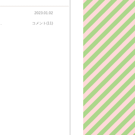
2023.01.02
春の風 暁台 という句が添えられていました。「。。。白兎のいにしえの情景を煉羊羹に錦玉羊羹と上南羹を合わせ表現」しているとのこと。赤い中に何か白いものが見えていますよね。これね、縦方向から見ると、ほらうさぎさんが見えますでしょ？パックから出してスライスすると春の野に遊ぶ白兎が見えるという仕掛け。とっても可愛いんですよ。ということで、松の内は4人の父と母たちにお供えしますけれど、それが過ぎたら、わたしたちのおやつに少しずついただく予定です。賞味期限はどちらも1ヶ月なので、うっかりすると危ないですから、せっせといただこうと思います。
コメント(11)