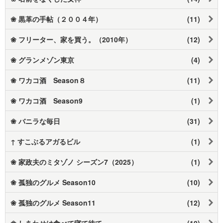
❀ 黒革の手帖（２００４年）
(11)
❀ フリーター、家を買う。（2010年）
(12)
❀ グランメゾン東京
(4)
❀ ワカコ酒 Season８
(11)
❀ ワカコ酒 Season9
(1)
❀ バニラな毎日
(31)
↑ すこぶるアガるビル
(1)
❀ 家政夫のミタゾノ シーズン7（2025）
(1)
❀ 孤独のグルメ Season10
(10)
❀ 孤独のグルメ Season11
(12)
❀ しあわせは食べて寝て待て
(10)