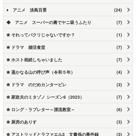
♦ アニメ 淡島百景
(24)
◆ アニメ スーパーの裏でヤニ吸うふたり
(7)
❀ それってパクリじゃないですか？
(1)
❀ ドラマ 婚活食堂
(7)
❀ ホスト相続しちゃいました
(7)
❀ 遥かなる山の呼び声（令和５年）
(4)
❀ ドラマ のだめカンタービレ
(3)
❀ 家政夫のミタゾノ シーズン6（2023）
(7)
❀ ロング・ラブレター～漂流教室～
(6)
❀ 厨房のありす
(3)
❀ アストリッドとラファエル3 文書係の事件録
(3)