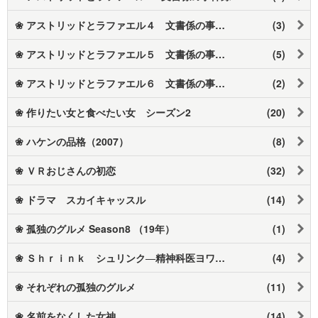
❀ アストリッドとラファエル４ 文書係の事件録
(3)
❀ アストリッドとラファエル５ 文書係の事件録
(5)
❀ アストリッドとラファエル６ 文書係の事件録
(2)
❀ 作りたい女と食べたい女 シーズン2
(20)
❀ ハケンの品格（2007）
(8)
❀ ＶＲおじさんの初恋
(32)
❀ ドラマ スカイキャッスル
(14)
❀ 孤独のグルメ Season8 （19年）
(1)
❀ Ｓｈｒｉｎｋ シュリンク―精神科医ヨワイ―
(4)
❀ それぞれの孤独のグルメ
(11)
❀ 名前をなくした女神
(14)