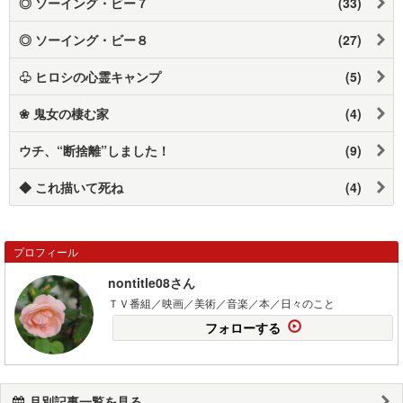
◎ ソーイング・ビー７
(33)
◎ ソーイング・ビー８
(27)
♧ ヒロシの心霊キャンプ
(5)
❀ 鬼女の棲む家
(4)
ウチ、“断捨離”しました！
(9)
◆ これ描いて死ね
(4)
プロフィール
nontitle08さん
ＴＶ番組／映画／美術／音楽／本／日々のこと
フォローする
月別記事一覧を見る