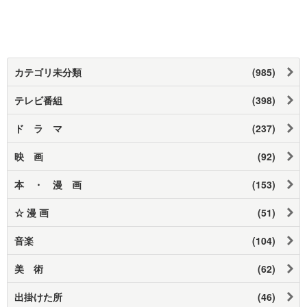
カテゴリ未分類
(985)
テレビ番組
(398)
ド ラ マ
(237)
映 画
(92)
本 ・ 漫 画
(153)
☆ 漫 画
(51)
音楽
(104)
美 術
(62)
出掛けた所
(46)