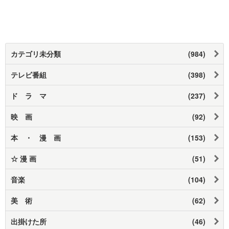
カテゴリ未分類
(984)
テレビ番組
(398)
ド ラ マ
(237)
映 画
(92)
本 ・ 漫 画
(153)
☆ 漫 画
(51)
音楽
(104)
美 術
(62)
出掛けた所
(46)