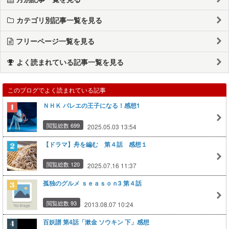
カテゴリ別記事一覧を見る
フリーページ一覧を見る
よく読まれている記事一覧を見る
このブログでよく読まれている記事
ＮＨＫ バレエの王子になる！感想1
閲覧総数 699
2025.05.03 13:54
【ドラマ】舟を編む 第４話 感想１
閲覧総数 120
2025.07.16 11:37
孤独のグルメ ｓｅａｓｏｎ3 第４話
閲覧総数 93
2013.08.07 10:24
百妖譜 第4話「漱金 ソウキン 下」感想