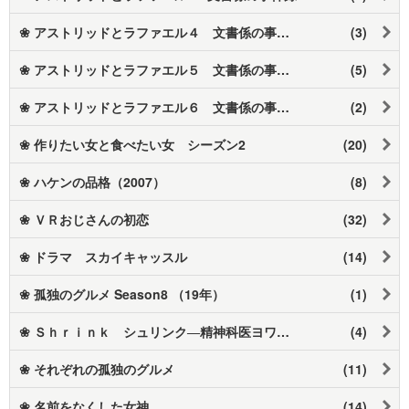
❀ アストリッドとラファエル４ 文書係の事件録
(3)
❀ アストリッドとラファエル５ 文書係の事件録
(5)
❀ アストリッドとラファエル６ 文書係の事件録
(2)
❀ 作りたい女と食べたい女 シーズン2
(20)
❀ ハケンの品格（2007）
(8)
❀ ＶＲおじさんの初恋
(32)
❀ ドラマ スカイキャッスル
(14)
❀ 孤独のグルメ Season8 （19年）
(1)
❀ Ｓｈｒｉｎｋ シュリンク―精神科医ヨワイ―
(4)
❀ それぞれの孤独のグルメ
(11)
❀ 名前をなくした女神
(14)