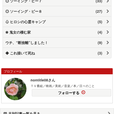
◎ ソーイング・ビー７
(33)
◎ ソーイング・ビー８
(27)
♧ ヒロシの心霊キャンプ
(5)
❀ 鬼女の棲む家
(4)
ウチ、“断捨離”しました！
(9)
◆ これ描いて死ね
(3)
プロフィール
nontitle08さん
ＴＶ番組／映画／美術／音楽／本／日々のこと
フォローする
月別記事一覧を見る