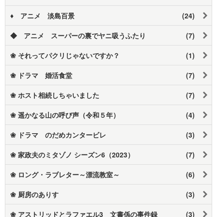
♦ アニメ 淡島百景
(24)
◆ アニメ スーパーの裏でヤニ吸うふたり
(7)
❀ それってパクリじゃないですか？
(1)
❀ ドラマ 婚活食堂
(7)
❀ ホスト相続しちゃいました
(7)
❀ 遥かなる山の呼び声（令和５年）
(4)
❀ ドラマ のだめカンタービレ
(3)
❀ 家政夫のミタゾノ シーズン6（2023）
(7)
❀ ロング・ラブレター～漂流教室～
(6)
❀ 厨房のありす
(3)
❀ アストリッドとラファエル3 文書係の事件録
(3)