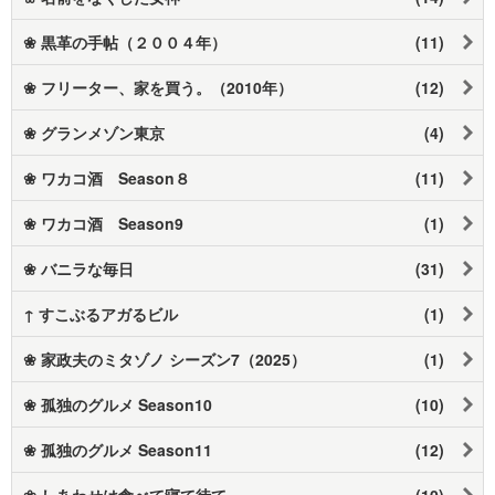
❀ 黒革の手帖（２００４年）
(11)
❀ フリーター、家を買う。（2010年）
(12)
❀ グランメゾン東京
(4)
❀ ワカコ酒 Season８
(11)
❀ ワカコ酒 Season9
(1)
❀ バニラな毎日
(31)
↑ すこぶるアガるビル
(1)
❀ 家政夫のミタゾノ シーズン7（2025）
(1)
❀ 孤独のグルメ Season10
(10)
❀ 孤独のグルメ Season11
(12)
❀ しあわせは食べて寝て待て
(10)