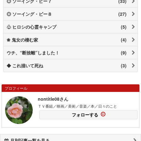
◎ ソーイング・ビー７
(33)
◎ ソーイング・ビー８
(27)
♧ ヒロシの心霊キャンプ
(5)
❀ 鬼女の棲む家
(4)
ウチ、“断捨離”しました！
(9)
◆ これ描いて死ね
(3)
プロフィール
nontitle08さん
ＴＶ番組／映画／美術／音楽／本／日々のこと
フォローする
月別記事一覧を見る