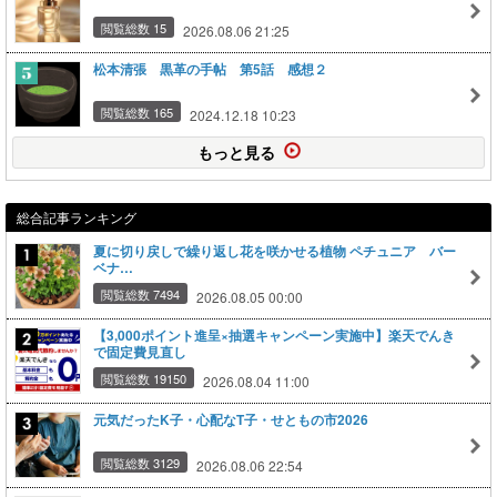
閲覧総数 15
2026.08.06 21:25
松本清張 黒革の手帖 第5話 感想２
閲覧総数 165
2024.12.18 10:23
もっと見る
総合記事ランキング
夏に切り戻しで繰り返し花を咲かせる植物 ペチュニア バー
ベナ…
閲覧総数 7494
2026.08.05 00:00
【3,000ポイント進呈×抽選キャンペーン実施中】楽天でんき
で固定費見直し
閲覧総数 19150
2026.08.04 11:00
元気だったK子・心配なT子・せともの市2026
閲覧総数 3129
2026.08.06 22:54