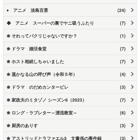
♦ アニメ 淡島百景
(24)
◆ アニメ スーパーの裏でヤニ吸うふたり
(7)
❀ それってパクリじゃないですか？
(1)
❀ ドラマ 婚活食堂
(7)
❀ ホスト相続しちゃいました
(7)
❀ 遥かなる山の呼び声（令和５年）
(4)
❀ ドラマ のだめカンタービレ
(3)
❀ 家政夫のミタゾノ シーズン6（2023）
(7)
❀ ロング・ラブレター～漂流教室～
(6)
❀ 厨房のありす
(3)
❀ アストリッドとラファエル3 文書係の事件録
(3)