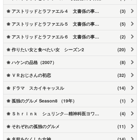
❀ アストリッドとラファエル４ 文書係の事件録
(3)
❀ アストリッドとラファエル５ 文書係の事件録
(5)
❀ アストリッドとラファエル６ 文書係の事件録
(2)
❀ 作りたい女と食べたい女 シーズン2
(20)
❀ ハケンの品格（2007）
(8)
❀ ＶＲおじさんの初恋
(32)
❀ ドラマ スカイキャッスル
(14)
❀ 孤独のグルメ Season8 （19年）
(1)
❀ Ｓｈｒｉｎｋ シュリンク―精神科医ヨワイ―
(4)
❀ それぞれの孤独のグルメ
(11)
❀ 名前をなくした女神
(14)