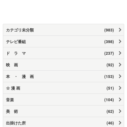
カテゴリ未分類
(983)
テレビ番組
(398)
ド ラ マ
(237)
映 画
(92)
本 ・ 漫 画
(153)
☆ 漫 画
(51)
音楽
(104)
美 術
(62)
出掛けた所
(46)