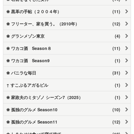
❀ 黒革の手帖（２００４年）
(11)
❀ フリーター、家を買う。（2010年）
(12)
❀ グランメゾン東京
(4)
❀ ワカコ酒 Season８
(11)
❀ ワカコ酒 Season9
(1)
❀ バニラな毎日
(31)
↑ すこぶるアガるビル
(1)
❀ 家政夫のミタゾノ シーズン7（2025）
(1)
❀ 孤独のグルメ Season10
(10)
❀ 孤独のグルメ Season11
(12)
❀ しあわせは食べて寝て待て
(10)