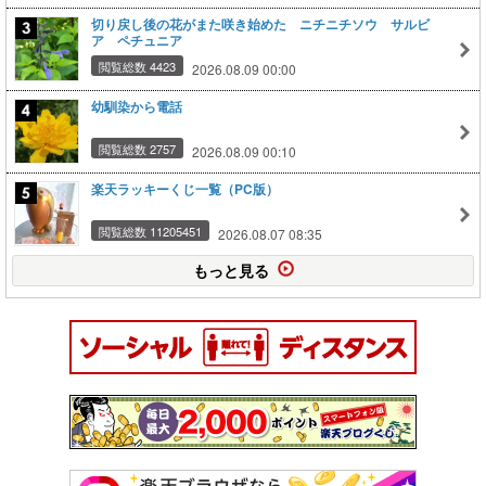
切り戻し後の花がまた咲き始めた ニチニチソウ サルビ
ア ペチュニア
閲覧総数 4423
2026.08.09 00:00
幼馴染から電話
閲覧総数 2757
2026.08.09 00:10
楽天ラッキーくじ一覧（PC版）
閲覧総数 11205451
2026.08.07 08:35
もっと見る